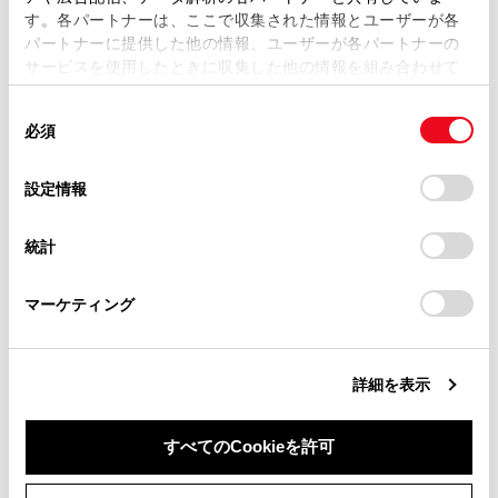
対応プロファイル
す。各パートナーは、ここで収集された情報とユーザーが各
当サイトの利用、または利用できなかったことにより万一
パートナーに提供した他の情報、ユーザーが各パートナーの
損害が生じても、弊社は一切責任を負いません。
サービスを使用したときに収集した他の情報を組み合わせて
掲載内容は予告なく変更、またはサービスを中止すること
使用することがあります。当ウェブサイトの使用を続行する
があります。
同
とCookie(クッキー)に同意したこととなります。
必須
意
当サイト（取扱説明書）では、利便性向上のためにお客様
の
「すべてのCookieを許可」をクリックすることで、お客様の
の閲覧履歴、検索履歴を保持しています。削除を希望され
選
デバイスにすべてのCookie(クッキー)が保存されることに同
合わせて見られているページ
設定情報
る方は、当社のお客様相談窓口（0800-700-7700）までご
択
意したことになります。Cookie(クッキー)のオプトアウト、
連絡ください。
設定の変更、同意を撤回したりするにあたっては、当社の
登録済みスマートフォンでApple CarPlay を使用する
統計
「
Cookie（クッキー）情報の取り扱いについて
お車に関するお問い合わせ・ご相談は
」をご覧くだ
さい。
https://toyota.jp/faq/?
Wi-Fi Hotspotに接続する
マーケティング
site_domain=default#otoiawase
までお願いします。
Apple CarPlay/Android Autoが故障したとお考えになる前に
詳細を表示
このページは役に立ちましたか？
すべてのCookieを許可
同意しない
同意する