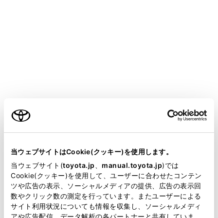
ALPHARD
取扱説明書
ルチメディア
スマートフォンや通信機器の接続
Bluetooth®機能の使い方
®
Bluetooth
の仕様、対応プロフ
ァイル
ご利用の条件
メニュー
マルチメディアシステムは次の仕様、対応プロファイル
当サイトには、全ての取扱説明書及び補足資料、正誤表等
®
をサポートしています。すべてのBluetooth
端末におい
が掲載されているわけではありません。
当ウェブサイトはCookie(クッキー)を使用します。
て動作を保証しているわけではありません。
掲載している取扱説明書はお客様の年式に合致しない場合
当ウェブサイト(
toyota.jp
、
manual.toyota.jp
)では
があります。
Cookie(クッキー)を使用して、ユーザーに合わせたコンテン
ツや広告の表示、ソーシャルメディアの提供、広告の表示回
取扱説明書は、弊社が著作権その他の知的財産権を保有し
®
対応Bluetooth
仕様
数やクリック数の測定を行っています。またユーザーによる
ます。弊社の許可なく、取扱説明書の一部または全部を、
サイト利用状況についても情報を収集し、ソーシャルメディ
複製、複写、改変もしくは配信等することはできません。
アや広告配信、データ解析の各パートナーと共有していま