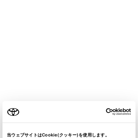
車両が停止し、一定時間が経過したとき
車両始動後、一定以上の距離を走行して
いないとき
ドアミラーを格納しているとき
ABSが作動したとき
システムが正常に作動しないとき
次のような状況では、システムが正常に作
動しない場合があります。
積雪路
ご利用の条件
照明などによる影があるとき
カメラレンズに汚れや異物が付着してい
当サイトには、全ての取扱説明書及び補足資料、正誤表等
るとき
が掲載されているわけではありません。
当ウェブサイトはCookie(クッキー)を使用します。