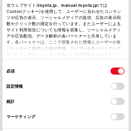
水面（川、海など）
掲載している取扱説明書はお客様の年式に合致しない場合
当ウェブサイト(
toyota.jp
、
manual.toyota.jp
)では
があります。
Cookie(クッキー)を使用して、ユーザーに合わせたコンテン
オプション装備を取り付けたとき
ツや広告の表示、ソーシャルメディアの提供、広告の表示回
取扱説明書は、弊社が著作権その他の知的財産権を保有し
カメラの前に障害物があるとき
数やクリック数の測定を行っています。またユーザーによる
ます。弊社の許可なく、取扱説明書の一部または全部を、
サイト利用状況についても情報を収集し、ソーシャルメディ
タイヤを交換したとき
複製、複写、改変もしくは配信等することはできません。
アや広告配信、データ解析の各パートナーと共有していま
す。各パートナーは、ここで収集された情報とユーザーが各
当サイトの利用、または利用できなかったことにより万一
バックドアが開いて、カメラの位置が正
パートナーに提供した他の情報、ユーザーが各パートナーの
損害が生じても、弊社は一切責任を負いません。
しくない場合
サービスを使用したときに収集した他の情報を組み合わせて
掲載内容は予告なく変更、またはサービスを中止すること
使用することがあります。当ウェブサイトの使用を続行する
すべりやすい路面や車輪が空転したとき
があります。
同
とCookie(クッキー)に同意したこととなります。
必須
意
坂道などの勾配があるとき
当サイト（取扱説明書）では、利便性向上のためにお客様
の
「すべてのCookieを許可」をクリックすることで、お客様の
の閲覧履歴、検索履歴を保持しています。削除を希望され
選
デバイスにすべてのCookie(クッキー)が保存されることに同
設定情報
過去に撮影された映像を表示しているた
る方は、当社のお客様相談窓口（0800-700-7700）までご
択
意したことになります。Cookie(クッキー)のオプトアウト、
連絡ください。
め、次のような場合は、画面と実際の状況
設定の変更、同意を撤回したりするにあたっては、当社の
統計
が異なることがあります。
「
Cookie（クッキー）情報の取り扱いについて
お車に関するお問い合わせ・ご相談は
」をご覧くだ
さい。
https://toyota.jp/faq/?
撮影後に障害物が現れたり動いたりした
マーケティング
site_domain=default#otoiawase
までお願いします。
とき
撮影後に砂や雪などが崩れて動いたとき