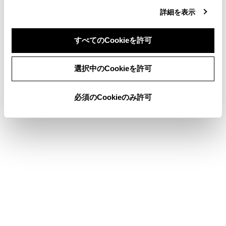
詳細を表示
表示範囲に水たまりやぬかるみなどがあ
るとき
すべてのCookieを許可
車両がスリップしたとき
同意しない
同意する
選択中のCookieを許可
次のような状況では、床下透過映像が一
部、もしくはすべて黒映像で表示される場
必須のCookieのみ許可
合があります。
撮影した映像がない状態で、発進したと
き
ハンドルを一定以上の角度まで回したと
き
車両が停止し、一定時間が経過したとき
警告