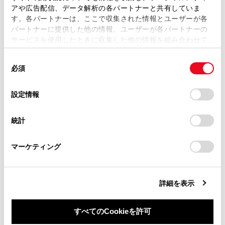
複製、複写、改変もしくは配信等することはできません。
アや広告配信、データ解析の各パートナーと共有していま
す。各パートナーは、ここで収集された情報とユーザーが各
当サイトの利用、または利用できなかったことにより万一
先読みSOC
制御
パートナーに提供した他の情報、ユーザーが各パートナーの
損害が生じても、弊社は一切責任を負いません。
サービスを使用したときに収集した他の情報を組み合わせて
掲載内容は予告なく変更、またはサービスを中止すること
使用することがあります。当ウェブサイトの使用を続行する
があります。
同
とCookie(クッキー)に同意したこととなります。
必須
意
当サイト（取扱説明書）では、利便性向上のためにお客様
の
「すべてのCookieを許可」をクリックすることで、お客様の
の閲覧履歴、検索履歴を保持しています。削除を希望され
選
デバイスにすべてのCookie(クッキー)が保存されることに同
設定情報
る方は、当社のお客様相談窓口（0800-700-7700）までご
択
意したことになります。Cookie(クッキー)のオプトアウト、
合わせて見られているページ
連絡ください。
設定の変更、同意を撤回したりするにあたっては、当社の
統計
「
Cookie（クッキー）情報の取り扱いについて
お車に関するお問い合わせ・ご相談は
」をご覧くだ
地図を更新する
さい。
https://toyota.jp/faq/?
ハイウェイモードについて
マーケティング
site_domain=default#otoiawase
までお願いします。
目的地検索画面の見方
詳細を表示
すべてのCookieを許可
このページは役に立ちましたか？