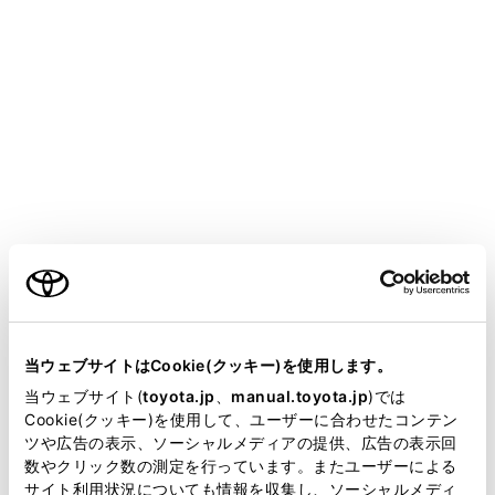
ALPHARD
取扱説明書
マルチメディア
ナビゲーション
地図の情報について
先読みエコドライブ
メニュー
ご利用の条件
本システムは走行の状況や交通情報をもとに作動し、優
れた実燃費に貢献する機能です。先読みエコドライブに
ついては、別冊「取扱書」も参照してください。
当サイトには、全ての取扱説明書及び補足資料、正誤表等
が掲載されているわけではありません。
当ウェブサイトはCookie(クッキー)を使用します。
先読みエコドライブ機能の利用をする／しないを設定
掲載している取扱説明書はお客様の年式に合致しない場合
できます。
当ウェブサイト(
toyota.jp
、
manual.toyota.jp
)では
があります。
Cookie(クッキー)を使用して、ユーザーに合わせたコンテン
ツや広告の表示、ソーシャルメディアの提供、広告の表示回
取扱説明書は、弊社が著作権その他の知的財産権を保有し
数やクリック数の測定を行っています。またユーザーによる
ます。弊社の許可なく、取扱説明書の一部または全部を、
先読み減速支援
サイト利用状況についても情報を収集し、ソーシャルメディ