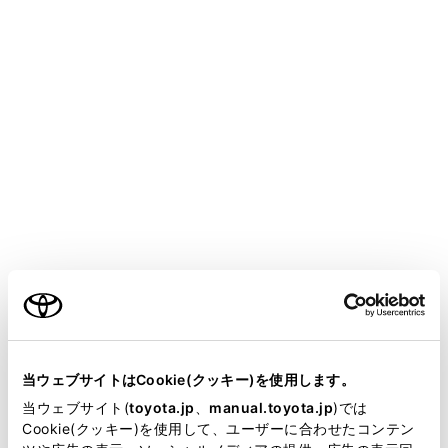
ALPHARD
取扱説明書
マルチメディア
各種設定および登録
ナビゲーション設定
ナビゲーションの設定
地図の色や文字サイズなど、ナビゲーションの各種設定
を変更できます。
ご利用の条件
メインメニューの[
]にタッチします。
当サイトには、全ての取扱説明書及び補足資料、正誤表等
サブメニューの[ナビゲーション]にタッチします。
が掲載されているわけではありません。
当ウェブサイトはCookie(クッキー)を使用します。
各項目を設定します。
掲載している取扱説明書はお客様の年式に合致しない場合
当ウェブサイト(
toyota.jp
、
manual.toyota.jp
)では
があります。
Cookie(クッキー)を使用して、ユーザーに合わせたコンテン
地図表示設定（→
地図表示設定をする
）