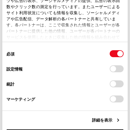
ツや広告の表示、ソーシャルメディアの提供、広告の表示回
取扱説明書は、弊社が著作権その他の知的財産権を保有し
数やクリック数の測定を行っています。またユーザーによる
ルート設定（→
ルート設定をする
）
ます。弊社の許可なく、取扱説明書の一部または全部を、
サイト利用状況についても情報を収集し、ソーシャルメディ
複製、複写、改変もしくは配信等することはできません。
案内設定（→
案内設定
）
アや広告配信、データ解析の各パートナーと共有していま
す。各パートナーは、ここで収集された情報とユーザーが各
当サイトの利用、または利用できなかったことにより万一
地図更新設定（→
地図更新画面の使い方
）
パートナーに提供した他の情報、ユーザーが各パートナーの
損害が生じても、弊社は一切責任を負いません。
サービスを使用したときに収集した他の情報を組み合わせて
その他設定（→
その他設定
）
掲載内容は予告なく変更、またはサービスを中止すること
使用することがあります。当ウェブサイトの使用を続行する
があります。
同
とCookie(クッキー)に同意したこととなります。
必須
意
当サイト（取扱説明書）では、利便性向上のためにお客様
の
「すべてのCookieを許可」をクリックすることで、お客様の
の閲覧履歴、検索履歴を保持しています。削除を希望され
選
デバイスにすべてのCookie(クッキー)が保存されることに同
設定情報
る方は、当社のお客様相談窓口（0800-700-7700）までご
択
意したことになります。Cookie(クッキー)のオプトアウト、
連絡ください。
設定の変更、同意を撤回したりするにあたっては、当社の
統計
「
Cookie（クッキー）情報の取り扱いについて
お車に関するお問い合わせ・ご相談は
」をご覧くだ
合わせて見られているページ
さい。
https://toyota.jp/faq/?
マーケティング
site_domain=default#otoiawase
までお願いします。
サウンドやメディアの設定を変更する
Bluetooth®機器を設定する
詳細を表示
ドライバーの特定方法を設定する