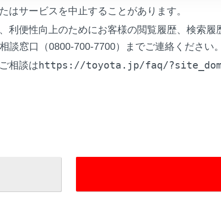
たはサービスを中止することがあります。
マルチオペレーションパネルのオーディオ操作画面で、[メニュー
、利便性向上のためにお客様の閲覧履歴、検索履
®
st
]を選択します。
窓口（0800-700-7700）までご連絡ください
ヤマルチオペレーションパネルのオーディオ操作画面からでも
https://toyota.jp/faq/?site_do
ご相談は
れているページ
このページ
ターテインメントシステムでUSBメモリーの動
再生する
ーテインメントシステムでAndroid Autoの音
再生する
ast®についての留意事項