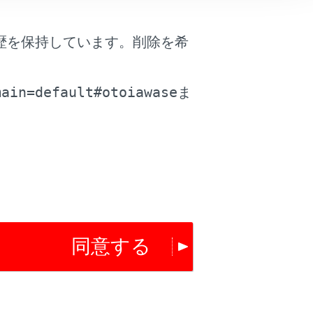
]>[
]の順に選択します。
歴を保持しています。削除を希
。
ソースを変更できます。
main=default#otoiawase
ま
は役に立ちましたか？
はい
いいえ
同意する