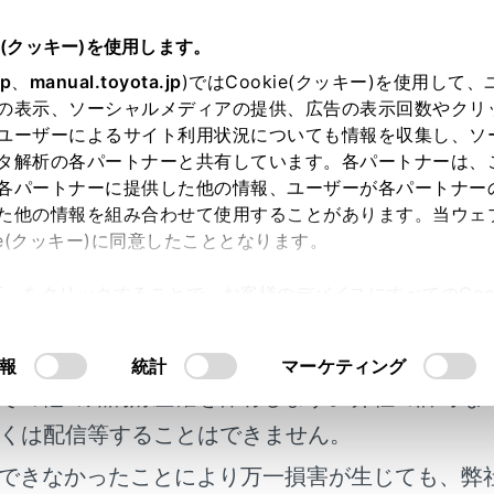
e(クッキー)を使用します。
リヤシートエンターテインメントシステム
リヤシートエンターテインメント
jp
、
manual.toyota.jp
)ではCookie(クッキー)を使用して
の表示、ソーシャルメディアの提供、広告の表示回数やクリ
ートエンターテインメントシ
ユーザーによるサイト利用状況についても情報を収集し、ソ
®
st
接続機器を再生する
タ解析の各パートナーと共有しています。各パートナーは、
各パートナーに提供した他の情報、ユーザーが各パートナー
た他の情報を組み合わせて使用することがあります。当ウェ
ie(クッキー)に同意したこととなります。
許可」をクリックすることで、お客様のデバイスにすべてのCook
®
オシステムにMiracast
接続したスマートフォンもしくはタ
明書及び補足資料、正誤表等が掲載されているわ
意したことになります。Cookie(クッキー)のオプトアウト
システム画面に表示したり、音声を再生したりできます。（→
るにあたっては、当社の「
Cookie（クッキー）情報の取り
客様の年式に合致しない場合があります。
報
統計
マーケティング
その他の知的財産権を保有します。弊社の許可な
®
ディオシステムにMiracast
対応機器を接続します。（→
M
くは配信等することはできません。
ずれかの操作をして、ソース選択画面を表示します。
できなかったことにより万一損害が生じても、弊
ンメニューの[
]を選択します。