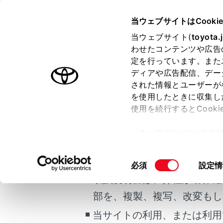
ALPHARD
取扱説明書
当ウェブサイトはCooki
マルチメディア
当ウェブサイト(
toyota.
ホーム
わせたコンテンツや広告
リヤシ
定を行っています。また
Miraca
はじめに
ディアや広告配信、デー
された情報とユーザーが
安全・安心のために
を使用したときに収集し
ご利用の条件
走行に関する情報表示
使用を続行するとCook
運転する前に
「すべてのCookieを
運転
前席オーディ
当サイトには、全ての取扱説
ー)が保存されることに同
室内装備・機能
インメント
更、同意を撤回したりす
掲載している取扱説明書はお
同
必須
設定情
マルチメディア
て
」をご覧ください。
意
取扱説明書は、弊社が著作権
お手入れのしかた
前席オー
の
部を、複製、複写、改変もし
万一の場合には
選
次のい
択
当サイトの利用、または利用
車両情報
メイ