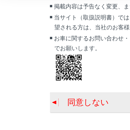
こんなときは
掲載内容は予告なく変更、ま
リヤ
当サイト（取扱説明書）では
ブックマーク
[Miraca
望される方は、当社のお客様相談
リ
あとで読む
お車に関するお問い合わせ・
PDFで見る
でお願いします。
車両
マルチメディア
画面表示設定
合わせて見ら
リヤシートエン
個人情報の取扱いについて
画ファイルを
サイト利用について
同意しない
リヤシートエンタ
お問い合わせ
楽ファイルを
後席のMirac