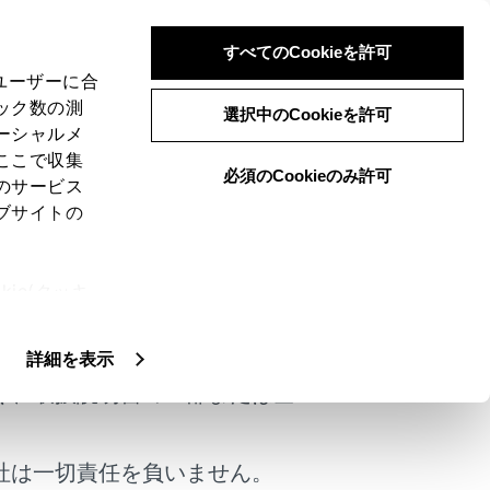
すべてのCookieを許可
システムでMiracast®接続機器を操作する
、ユーザーに合
ック数の測
ステムで前席の
選択中のCookieを許可
ーシャルメ
ここで収集
必須のCookieのみ許可
のサービス
ブサイトの
ie(クッキ
ブレットの画面を、リヤシートエンターテ
けではありません。
、設定の変
Miracast®の再生についての留意事項
）
扱いについ
詳細を表示
く、取扱説明書の一部または全
iracast®対応機器を接続する
）
社は一切責任を負いません。