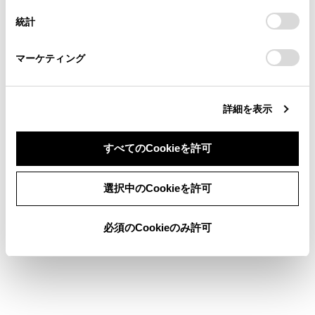
ば、発信できます。
連絡ください。
設定の変更、同意を撤回したりするにあたっては、当社の
統計
「
Cookie（クッキー）情報の取り扱いについて
お車に関するお問い合わせ・ご相談は
」をご覧くだ
携帯電話の機種によっては、携帯電話での
さい。
https://toyota.jp/faq/?
操作が必要です。
マーケティング
site_domain=default#otoiawase
までお願いします。
詳細を表示
すべてのCookieを許可
合わせて見られているページ
同意しない
同意する
選択中のCookieを許可
ステアリングスイッチで操作する（B タイプ）
電話に出る
必須のCookieのみ許可
通話画面で操作する