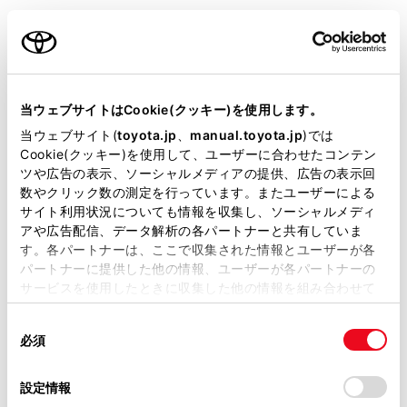
ご利用の条件
当サイトには、全ての取扱説明書及び補足資料、正誤表等
が掲載されているわけではありません。
当ウェブサイトはCookie(クッキー)を使用します。
掲載している取扱説明書はお客様の年式に合致しない場合
当ウェブサイト(
toyota.jp
、
manual.toyota.jp
)では
があります。
Cookie(クッキー)を使用して、ユーザーに合わせたコンテン
ツや広告の表示、ソーシャルメディアの提供、広告の表示回
取扱説明書は、弊社が著作権その他の知的財産権を保有し
数やクリック数の測定を行っています。またユーザーによる
ます。弊社の許可なく、取扱説明書の一部または全部を、
サイト利用状況についても情報を収集し、ソーシャルメディ
複製、複写、改変もしくは配信等することはできません。
サブメニューに表示された連絡先にタッチして発
アや広告配信、データ解析の各パートナーと共有していま
す。各パートナーは、ここで収集された情報とユーザーが各
信することもできます。
当サイトの利用、または利用できなかったことにより万一
パートナーに提供した他の情報、ユーザーが各パートナーの
損害が生じても、弊社は一切責任を負いません。
サービスを使用したときに収集した他の情報を組み合わせて
掲載内容は予告なく変更、またはサービスを中止すること
使用することがあります。当ウェブサイトの使用を続行する
知識
があります。
同
とCookie(クッキー)に同意したこととなります。
必須
意
当サイト（取扱説明書）では、利便性向上のためにお客様
の
「すべてのCookieを許可」をクリックすることで、お客様の
走行中はキーパッドが操作できなくなりま
の閲覧履歴、検索履歴を保持しています。削除を希望され
選
デバイスにすべてのCookie(クッキー)が保存されることに同
設定情報
す。この場合、電話番号が入力済みであれ
る方は、当社のお客様相談窓口（0800-700-7700）までご
択
意したことになります。Cookie(クッキー)のオプトアウト、