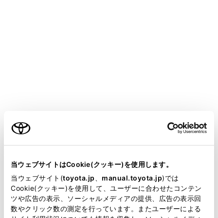
ALPHARD
取扱説明書
T-Connect
マルチメディア
T-Connect の利用手続き
T-Connect を利用する
メニュー
ご利用の際には各サービスの使用方法、留意事項を確認
ご利用の条件
のうえご利用ください。
当サイトには、全ての取扱説明書及び補足資料、正誤表等
が掲載されているわけではありません。
当ウェブサイトはCookie(クッキー)を使用します。
ご利用の前に
掲載している取扱説明書はお客様の年式に合致しない場合
当ウェブサイト(
toyota.jp
、
manual.toyota.jp
)では
があります。
Cookie(クッキー)を使用して、ユーザーに合わせたコンテン
各サービスを使う
ツや広告の表示、ソーシャルメディアの提供、広告の表示回
取扱説明書は、弊社が著作権その他の知的財産権を保有し
数やクリック数の測定を行っています。またユーザーによる
ます。弊社の許可なく、取扱説明書の一部または全部を、