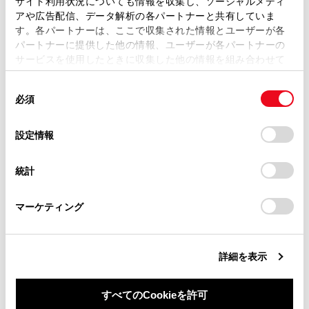
WEB サイト
サイト利用状況についても情報を収集し、ソーシャルメディ
複製、複写、改変もしくは配信等することはできません。
アや広告配信、データ解析の各パートナーと共有していま
す。各パートナーは、ここで収集された情報とユーザーが各
当サイトの利用、または利用できなかったことにより万一
スマートフォンアプリ
パートナーに提供した他の情報、ユーザーが各パートナーの
損害が生じても、弊社は一切責任を負いません。
サービスを使用したときに収集した他の情報を組み合わせて
掲載内容は予告なく変更、またはサービスを中止すること
使用することがあります。当ウェブサイトの使用を続行する
があります。
同
とCookie(クッキー)に同意したこととなります。
必須
意
当サイト（取扱説明書）では、利便性向上のためにお客様
の
「すべてのCookieを許可」をクリックすることで、お客様の
の閲覧履歴、検索履歴を保持しています。削除を希望され
選
デバイスにすべてのCookie(クッキー)が保存されることに同
設定情報
る方は、当社のお客様相談窓口（0800-700-7700）までご
択
意したことになります。Cookie(クッキー)のオプトアウト、
合わせて見られているページ
連絡ください。
設定の変更、同意を撤回したりするにあたっては、当社の
統計
「
Cookie（クッキー）情報の取り扱いについて
お車に関するお問い合わせ・ご相談は
」をご覧くだ
緊急通報できない場合について
さい。
https://toyota.jp/faq/?
マーケティング
site_domain=default#otoiawase
までお願いします。
T-Connect を解約する
リモートメンテナンスサービス
詳細を表示
すべてのCookieを許可
このページは役に立ちましたか？