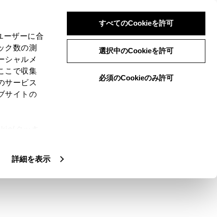
すべてのCookieを許可
、ユーザーに合
ック数の測
選択中のCookieを許可
ーシャルメ
ここで収集
必須のCookieのみ許可
のサービス
ブサイトの
ie(クッキ
、設定の変
扱いについ
詳細を表示