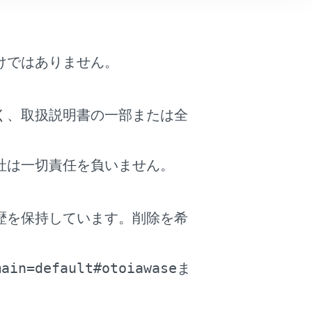
けではありません。
く、取扱説明書の一部または全
社は一切責任を負いません。
内容
ます。削除したい目的地にタッチしたあと[完了]に
歴を保持しています。削除を希
する場合は[全削除]にタッチします。
。
main=default#otoiawase
ま
す。