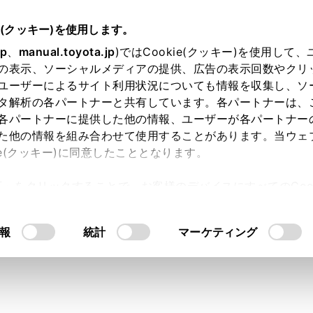
e(クッキー)を使用します。
各種設定および登録
ナビゲーション設定
jp
、
manual.toyota.jp
)ではCookie(クッキー)を使用して
の表示、ソーシャルメディアの提供、広告の表示回数やクリ
設定
ユーザーによるサイト利用状況についても情報を収集し、ソ
タ解析の各パートナーと共有しています。各パートナーは、
各パートナーに提供した他の情報、ユーザーが各パートナー
た他の情報を組み合わせて使用することがあります。当ウェ
ie(クッキー)に同意したこととなります。
許可」をクリックすることで、お客様のデバイスにすべてのCook
メニューの[
]にタッチします。
意したことになります。Cookie(クッキー)のオプトアウト
ニューの[ナビゲーション]にタッチします。
るにあたっては、当社の「
Cookie（クッキー）情報の取り
報
統計
マーケティング
他]にタッチします。
を設定します。