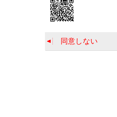
[現在
同意しない
お気に入
現在地を
ハートフ
合わせて見ら