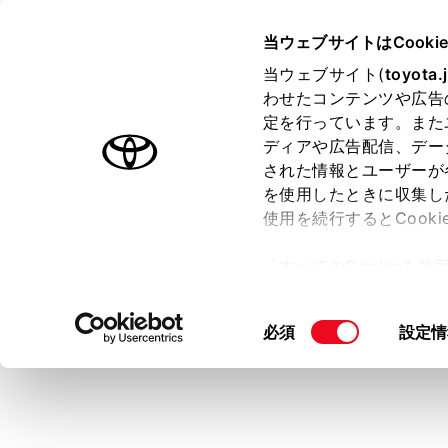
ALPHARD
取扱説明書
当ウェブサイトはCooki
マルチメディア
当ウェブサイト(
toyota.
ホーム
わせたコンテンツや広告
その他
定を行っています。また
はじめに
ディアや広告配信、デー
された情報とユーザーが
安全・安心のために
メニュー
を使用したときに収集し
走行に関する情報表示
使用を続行するとCook
運転する前に
「すべてのCookieを
メイン
運転
ー)が保存されることに同
サブメ
室内装備・機能
更、同意を撤回したりす
同
必須
設定情
マルチメディア
[その
て
」をご覧ください。
意
お手入れのしかた
各項目
の
万一の場合には
選
択
車両情報