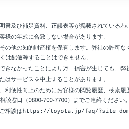
明書及び補足資料、正誤表等が掲載されているわ
客様の年式に合致しない場合があります。
その他の知的財産権を保有します。弊社の許可な
くは配信等することはできません。
できなかったことにより万一損害が生じても、弊
設定項目
たはサービスを中止することがあります。
目的地検索の履歴を削除し
、利便性向上のためにお客様の閲覧履歴、検索履
地履歴の消去]
タッチします。すべて削除
窓口（0800-700-7700）までご連絡ください
https://toyota.jp/faq/?site_do
ご相談は
に入り]
お気に入りを編集します。
トフル音声]
ハートフル音声を設定しま