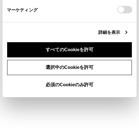
さい。
https://toyota.jp/faq/?
マーケティング
site_domain=default#otoiawase
までお願いします。
詳細を表示
合わせて見られているページ
すべてのCookieを許可
その他設定
同意しない
同意する
走行支援の設定
選択中のCookieを許可
地図表示設定をする
必須のCookieのみ許可
このページは役に立ちましたか？
はい
いいえ