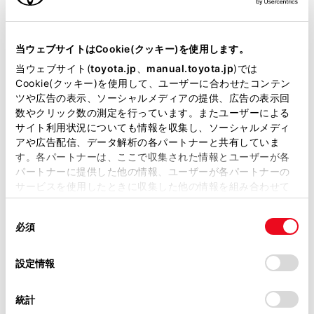
ドライバー設定を利用しない場合は、ゲストドライバー
当サイトには、全ての取扱説明書及び補足資料、正誤表等
モードで車両を使用できます。
が掲載されているわけではありません。
当ウェブサイトはCookie(クッキー)を使用します。
ご利用にはT-Connect契約が必要です。
掲載している取扱説明書はお客様の年式に合致しない場合
当ウェブサイト(
toyota.jp
、
manual.toyota.jp
)では
があります。
Cookie(クッキー)を使用して、ユーザーに合わせたコンテン
ツや広告の表示、ソーシャルメディアの提供、広告の表示回
取扱説明書は、弊社が著作権その他の知的財産権を保有し
数やクリック数の測定を行っています。またユーザーによる
ます。弊社の許可なく、取扱説明書の一部または全部を、
ドライバー設定について
サイト利用状況についても情報を収集し、ソーシャルメディ
複製、複写、改変もしくは配信等することはできません。
アや広告配信、データ解析の各パートナーと共有していま
す。各パートナーは、ここで収集された情報とユーザーが各
当サイトの利用、または利用できなかったことにより万一
オーナードライバーを登録してドライバー設定
パートナーに提供した他の情報、ユーザーが各パートナーの
損害が生じても、弊社は一切責任を負いません。
機能を有効にする
サービスを使用したときに収集した他の情報を組み合わせて
掲載内容は予告なく変更、またはサービスを中止すること
使用することがあります。当ウェブサイトの使用を続行する
があります。
マイセッティングを自動的に呼び出す
同
とCookie(クッキー)に同意したこととなります。
必須
意
当サイト（取扱説明書）では、利便性向上のためにお客様
の
「すべてのCookieを許可」をクリックすることで、お客様の
の閲覧履歴、検索履歴を保持しています。削除を希望され
マイセッティングを切りかえる
選
デバイスにすべてのCookie(クッキー)が保存されることに同
設定情報
る方は、当社のお客様相談窓口（0800-700-7700）までご
択
意したことになります。Cookie(クッキー)のオプトアウト、
連絡ください。
設定の変更、同意を撤回したりするにあたっては、当社の
ドライバー設定を削除する
統計
「
Cookie（クッキー）情報の取り扱いについて
お車に関するお問い合わせ・ご相談は
」をご覧くだ