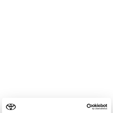
COROLLA CROSS HEV
取扱説明書
T-Connect
マルチメディア
Web ブラウザ
Webブラウザ機能（インターネ
ット）について
インターネットへ接続し、Webサイト（ニュースやブロ
グ、ストリーミング音楽、動画など）をご覧になること
ができます。
知識
ご利用の条件
Webブラウザ機能を使用するには、コネクティ