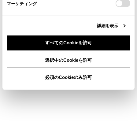
マーケティング
site_domain=default#otoiawase
までお願いします。
詳細を表示
合わせて見られているページ
すべてのCookieを許可
Webブラウザ画面を操作する
リモートメンテナンスサービスについて
同意しない
同意する
選択中のCookieを許可
データ通信に関する留意事項
必須のCookieのみ許可
このページは役に立ちましたか？
はい
いいえ