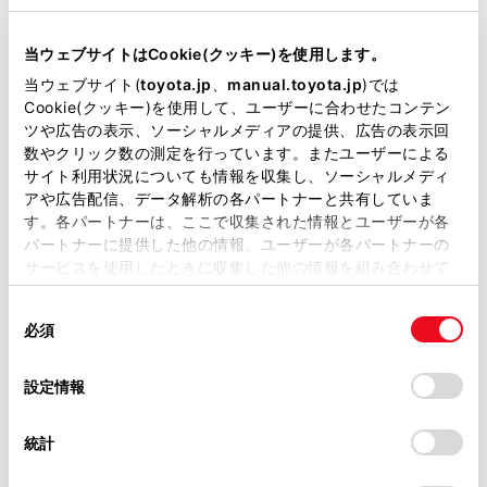
ッドナビ対応（車載ナビ有）にてT-Connect契
当サイトには、全ての取扱説明書及び補足資料、正誤表等
約と車内Wi-Fiオプションサービスの契約が必要
が掲載されているわけではありません。
当ウェブサイトはCookie(クッキー)を使用します。
です。
掲載している取扱説明書はお客様の年式に合致しない場合
当ウェブサイト(
toyota.jp
、
manual.toyota.jp
)では
安全上の配慮から車を完全に停止し、パーキン
があります。
Cookie(クッキー)を使用して、ユーザーに合わせたコンテン
グブレーキをかける、またはシフトポジション
ツや広告の表示、ソーシャルメディアの提供、広告の表示回
取扱説明書は、弊社が著作権その他の知的財産権を保有し
をPにいれたときのみWebサイトをご覧になる
数やクリック数の測定を行っています。またユーザーによる
ます。弊社の許可なく、取扱説明書の一部または全部を、
サイト利用状況についても情報を収集し、ソーシャルメディ
ことができます。（走行中は音声だけになりま
複製、複写、改変もしくは配信等することはできません。
アや広告配信、データ解析の各パートナーと共有していま
す。）
す。各パートナーは、ここで収集された情報とユーザーが各
当サイトの利用、または利用できなかったことにより万一
パーキングブレーキがかかっていなくても、ブ
パートナーに提供した他の情報、ユーザーが各パートナーの
損害が生じても、弊社は一切責任を負いません。
レーキホールドの作動中、またはクルーズコン
サービスを使用したときに収集した他の情報を組み合わせて
掲載内容は予告なく変更、またはサービスを中止すること
使用することがあります。当ウェブサイトの使用を続行する
トロール機能による完全停車状態になっていれ
があります。
同
とCookie(クッキー)に同意したこととなります。
ばWeb サイトをご覧になることができるように
必須
意
当サイト（取扱説明書）では、利便性向上のためにお客様
設定できます。
の
「すべてのCookieを許可」をクリックすることで、お客様の
の閲覧履歴、検索履歴を保持しています。削除を希望され
選
デバイスにすべてのCookie(クッキー)が保存されることに同
設定情報
る方は、当社のお客様相談窓口（0800-700-7700）までご
択
意したことになります。Cookie(クッキー)のオプトアウト、
連絡ください。
設定の変更、同意を撤回したりするにあたっては、当社の
統計
「
Cookie（クッキー）情報の取り扱いについて
お車に関するお問い合わせ・ご相談は
」をご覧くだ
さい。
https://toyota.jp/faq/?