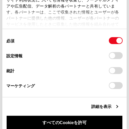
複製、複写、改変もしくは配信等することはできません。
任を負いません。あらかじめご了承ください。
アや広告配信、データ解析の各パートナーと共有していま
す。各パートナーは、ここで収集された情報とユーザーが各
当サイトの利用、または利用できなかったことにより万一
パートナーに提供した他の情報、ユーザーが各パートナーの
損害が生じても、弊社は一切責任を負いません。
サービスを使用したときに収集した他の情報を組み合わせて
掲載内容は予告なく変更、またはサービスを中止すること
使用することがあります。当ウェブサイトの使用を続行する
があります。
同
とCookie(クッキー)に同意したこととなります。
必須
意
当サイト（取扱説明書）では、利便性向上のためにお客様
の
「すべてのCookieを許可」をクリックすることで、お客様の
の閲覧履歴、検索履歴を保持しています。削除を希望され
選
デバイスにすべてのCookie(クッキー)が保存されることに同
設定情報
る方は、当社のお客様相談窓口（0800-700-7700）までご
択
意したことになります。Cookie(クッキー)のオプトアウト、
合わせて見られているページ
連絡ください。
設定の変更、同意を撤回したりするにあたっては、当社の
統計
「
Cookie（クッキー）情報の取り扱いについて
お車に関するお問い合わせ・ご相談は
」をご覧くだ
ダイアグレコーダーについて
さい。
https://toyota.jp/faq/?
マーケティング
site_domain=default#otoiawase
までお願いします。
マルチメディア取扱書
補機バッテリーの取りはずしについて
詳細を表示
すべてのCookieを許可
このページは役に立ちましたか？