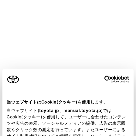
COROLLA CROSS HEV
取扱説明書
知っておいていただきたいこと
データの補償に関する免責事項について
データの補償に関する免責事項
について
ご利用の条件
マルチメディアシステムは各種データを内蔵メモリーに
保存します。マルチメディアシステムの故障、修理、誤
当サイトには、全ての取扱説明書及び補足資料、正誤表等
作動、不具合などにより、メモリーに保存されたデータ
が掲載されているわけではありません。
当ウェブサイトはCookie(クッキー)を使用します。
などが変化、消失することがあります。
掲載している取扱説明書はお客様の年式に合致しない場合
当ウェブサイト(
toyota.jp
、
manual.toyota.jp
)では
があります。
Cookie(クッキー)を使用して、ユーザーに合わせたコンテン
お客様がメモリーに保存されたデータについて、正常に
ツや広告の表示、ソーシャルメディアの提供、広告の表示回
取扱説明書は、弊社が著作権その他の知的財産権を保有し
保存できなかった場合や損失した場合のデータの補償、
数やクリック数の測定を行っています。またユーザーによる
ます。弊社の許可なく、取扱説明書の一部または全部を、
および直接または間接の損害に対して、当社は一切の責
サイト利用状況についても情報を収集し、ソーシャルメディ