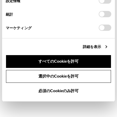
設定情報
る方は、当社のお客様相談窓口（0800-700-7700）までご
択
意したことになります。Cookie(クッキー)のオプトアウト、
連絡ください。
設定の変更、同意を撤回したりするにあたっては、当社の
統計
「
Cookie（クッキー）情報の取り扱いについて
お車に関するお問い合わせ・ご相談は
」をご覧くだ
調整するには
さい。
https://toyota.jp/faq/?
マーケティング
site_domain=default#otoiawase
までお願いします。
ドアミラーを格納・復帰するには
詳細を表示
すべてのCookieを許可
同意しない
同意する
合わせて見られているページ
選択中のCookieを許可
インナーミラー
必須のCookieのみ許可
バックドア
スマートエントリー＆スタートシステム