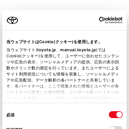
ラーの格納・復帰や鏡面の調整ができない場合
があります。ドアミラーに付着している氷や雪
ご利用の条件
などを取り除いてください。
当サイトには、全ての取扱説明書及び補足資料、正誤表等
警告
が掲載されているわけではありません。
当ウェブサイトはCookie(クッキー)を使用します。
走行中の留意事項
掲載している取扱説明書はお客様の年式に合致しない場合
当ウェブサイト(
toyota.jp
、
manual.toyota.jp
)では
があります。
Cookie(クッキー)を使用して、ユーザーに合わせたコンテン
走行中は次のことを必ずお守りください。
ツや広告の表示、ソーシャルメディアの提供、広告の表示回
お守りいただかないと、運転を誤って重大な傷害
取扱説明書は、弊社が著作権その他の知的財産権を保有し
数やクリック数の測定を行っています。またユーザーによる
におよぶか、最悪の場合死亡につながるおそれが
ます。弊社の許可なく、取扱説明書の一部または全部を、
サイト利用状況についても情報を収集し、ソーシャルメディ
あります。
複製、複写、改変もしくは配信等することはできません。
アや広告配信、データ解析の各パートナーと共有していま
す。各パートナーは、ここで収集された情報とユーザーが各
当サイトの利用、または利用できなかったことにより万一
ミラーの調整をしない
パートナーに提供した他の情報、ユーザーが各パートナーの
損害が生じても、弊社は一切責任を負いません。
サービスを使用したときに収集した他の情報を組み合わせて
ドアミラーを格納したまま走行しない
掲載内容は予告なく変更、またはサービスを中止すること
使用することがあります。当ウェブサイトの使用を続行する
があります。
同
とCookie(クッキー)に同意したこととなります。
走行前に必ず、運転席側および助手席側のミラ
必須
意
当サイト（取扱説明書）では、利便性向上のためにお客様
ーをもとの位置にもどして、正しく調整する
の
「すべてのCookieを許可」をクリックすることで、お客様の
の閲覧履歴、検索履歴を保持しています。削除を希望され
選
デバイスにすべてのCookie(クッキー)が保存されることに同