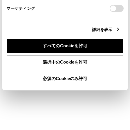
さい。
https://toyota.jp/faq/?
マーケティング
site_domain=default#otoiawase
までお願いします。
詳細を表示
合わせて見られているページ
すべてのCookieを許可
目的地検索画面の見方
同意しない
同意する
VICSについて
選択中のCookieを許可
地図を更新する
必須のCookieのみ許可
このページは役に立ちましたか？
はい
いいえ