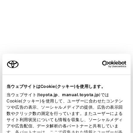
COROLLA CROSS HEV
取扱説明書
スマートフォンや通信機器の接
続
ご利用の条件
当サイトには、全ての取扱説明書及び補足資料、正誤表等
‍®
‍®
Bluetooth
や
Wi-Fi
を使用するには
が掲載されているわけではありません。
当ウェブサイトはCookie(クッキー)を使用します。
Bluetooth機能の使い方
掲載している取扱説明書はお客様の年式に合致しない場合
当ウェブサイト(
toyota.jp
、
manual.toyota.jp
)では
Wi-Fiネットワークへの接続
があります。
Cookie(クッキー)を使用して、ユーザーに合わせたコンテン
ツや広告の表示、ソーシャルメディアの提供、広告の表示回
Apple CarPlay/Android Autoの使い方
取扱説明書は、弊社が著作権その他の知的財産権を保有し
数やクリック数の測定を行っています。またユーザーによる
ます。弊社の許可なく、取扱説明書の一部または全部を、
サイト利用状況についても情報を収集し、ソーシャルメディ
複製、複写、改変もしくは配信等することはできません。
アや広告配信、データ解析の各パートナーと共有していま
す。各パートナーは、ここで収集された情報とユーザーが各
当サイトの利用、または利用できなかったことにより万一