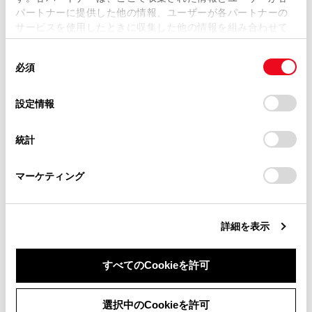
パートナーに提供した他の情報、ユーザーが各パートナーの
損害が生じても、弊社は一切責任を負いません。
サービスを使用したときに収集した他の情報を組み合わせて
掲載内容は予告なく変更、またはサービスを中止すること
使用することがあります。当ウェブサイトの使用を続行する
があります。
同
とCookie(クッキー)に同意したこととなります。
必須
意
当サイト（取扱説明書）では、利便性向上のためにお客様
の
「すべてのCookieを許可」をクリックすることで、お客様の
合わせて見られているページ
の閲覧履歴、検索履歴を保持しています。削除を希望され
選
デバイスにすべてのCookie(クッキー)が保存されることに同
設定情報
る方は、当社のお客様相談窓口（0800-700-7700）までご
択
意したことになります。Cookie(クッキー)のオプトアウト、
Bluetooth®機器との接続
連絡ください。
設定の変更、同意を撤回したりするにあたっては、当社の
統計
「
Cookie（クッキー）情報の取り扱いについて
お車に関するお問い合わせ・ご相談は
」をご覧くだ
登録済みスマートフォンでApple CarPlayを使用する
さい。
https://toyota.jp/faq/?
Apple CarPlay/Android Auto使用上の留意事項
マーケティング
site_domain=default#otoiawase
までお願いします。
詳細を表示
このページは役に立ちましたか？
すべてのCookieを許可
はい
いいえ
同意しない
同意する
選択中のCookieを許可