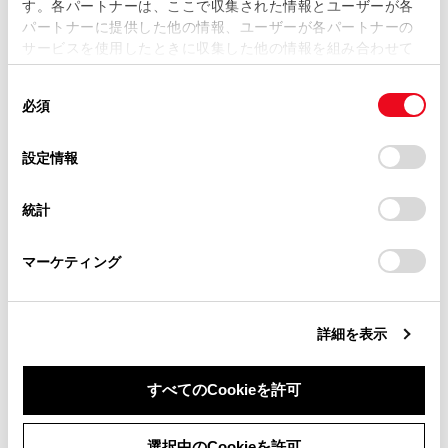
す。各パートナーは、ここで収集された情報とユーザーが各
当サイトの利用、または利用できなかったことにより万一
パートナーに提供した他の情報、ユーザーが各パートナーの
損害が生じても、弊社は一切責任を負いません。
サービスを使用したときに収集した他の情報を組み合わせて
掲載内容は予告なく変更、またはサービスを中止すること
使用することがあります。当ウェブサイトの使用を続行する
があります。
同
とCookie(クッキー)に同意したこととなります。
必須
意
当サイト（取扱説明書）では、利便性向上のためにお客様
合わせて見られているページ
の
「すべてのCookieを許可」をクリックすることで、お客様の
の閲覧履歴、検索履歴を保持しています。削除を希望され
選
デバイスにすべてのCookie(クッキー)が保存されることに同
設定情報
る方は、当社のお客様相談窓口（0800-700-7700）までご
オートエアコン
択
意したことになります。Cookie(クッキー)のオプトアウト、
連絡ください。
設定の変更、同意を撤回したりするにあたっては、当社の
その他の室内装備
統計
「
Cookie（クッキー）情報の取り扱いについて
お車に関するお問い合わせ・ご相談は
」をご覧くだ
さい。
https://toyota.jp/faq/?
アクセサリーコンセント（AC100V 1500W）非常時給電シ
ステム
マーケティング
site_domain=default#otoiawase
までお願いします。
詳細を表示
このページは役に立ちましたか？
すべてのCookieを許可
はい
いいえ
同意しない
同意する
選択中のCookieを許可