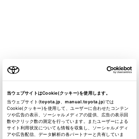
COROLLA CROSS HEV
取扱説明書
室内装備・機能
室内灯のつけ方
室内灯一覧
メニュー
ご利用の条件
当サイトには、全ての取扱説明書及び補足資料、正誤表等
が掲載されているわけではありません。
室内灯の位置
当ウェブサイトはCookie(クッキー)を使用します。
掲載している取扱説明書はお客様の年式に合致しない場合
当ウェブサイト(
toyota.jp
、
manual.toyota.jp
)では
があります。
Cookie(クッキー)を使用して、ユーザーに合わせたコンテン
インテリアランプを操作するには
ツや広告の表示、ソーシャルメディアの提供、広告の表示回
取扱説明書は、弊社が著作権その他の知的財産権を保有し
数やクリック数の測定を行っています。またユーザーによる
ます。弊社の許可なく、取扱説明書の一部または全部を、
パーソナルランプを操作するには
サイト利用状況についても情報を収集し、ソーシャルメディ
複製、複写、改変もしくは配信等することはできません。
アや広告配信、データ解析の各パートナーと共有していま