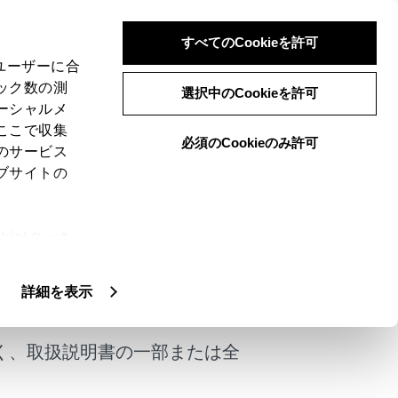
すべてのCookieを許可
、ユーザーに合
ック数の測
選択中のCookieを許可
ーシャルメ
ここで収集
必須のCookieのみ許可
のサービス
ブサイトの
ie(クッキ
、設定の変
扱いについ
けではありません。
詳細を表示
く、取扱説明書の一部または全