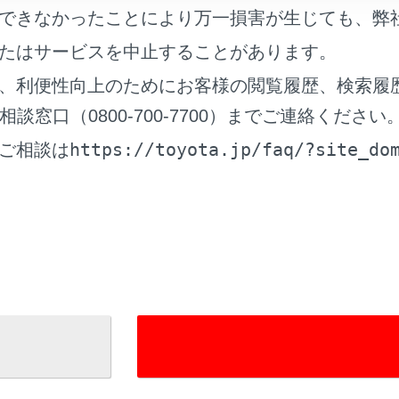
できなかったことにより万一損害が生じても、弊
選択します。
たはサービスを中止することがあります。
を選択します。
利用すると、通話中の相手を保留します。
、利便性向上のためにお客様の閲覧履歴、検索履
窓口（0800-700-7700）までご連絡ください
https://toyota.jp/faq/?site_do
ご相談は
帯電話会社と割込通話の契約をしている必要があります。
電話がHFP Ver. 1.5以上のプロファイルに対応していない
帯電話の機種や契約内容によっては、本機能が利用できない場