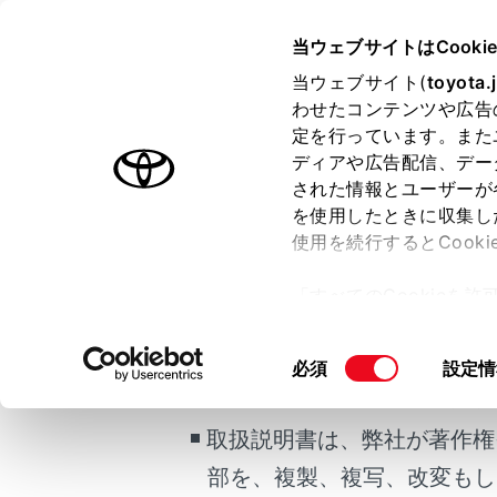
COROLLA CROSS HEV
取扱
当ウェブサイトはCooki
マルチメディア
当ウェブサイト(
toyota.
ホーム
わせたコンテンツや広告
通話中
定を行っています。また
はじめに
ディアや広告配信、デー
された情報とユーザーが
安全・安心のために
を使用したときに収集し
走行に関する情報表示
使用を続行するとCook
運転する前に
ご利用の条件
通話中に新た
「すべてのCookieを
運転
通話画面
ー)が保存されることに同
室内装備・機能
更、同意を撤回したりす
当サイトには、全ての取扱説
同
必須
設定情
マルチメディア
て
」をご覧ください。
意
掲載している取扱説明書はお
お手入れのしかた
の
取扱説明書は、弊社が著作権
万一の場合には
選
択
部を、複製、複写、改変もし
車両情報