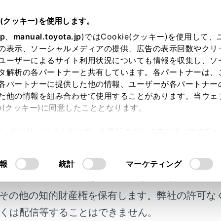
説明書
e(クッキー)を使用します。
ハンズフリー電話
通話中の操作
jp
、
manual.toyota.jp
)ではCookie(クッキー)を使用して
の表示、ソーシャルメディアの提供、広告の表示回数やクリ
に別の通話相手へ電話をかける
ユーザーによるサイト利用状況についても情報を収集し、ソ
タ解析の各パートナーと共有しています。各パートナーは、
各パートナーに提供した他の情報、ユーザーが各パートナー
た他の情報を組み合わせて使用することがあります。当ウェ
ie(クッキー)に同意したこととなります。
に第三者へ電話をかけることができます。
許可」をクリックすることで、お客様のデバイスにすべてのCook
で、
[‍
‍]
にタッチします。
意したことになります。Cookie(クッキー)のオプトアウト
るにあたっては、当社の「
Cookie（クッキー）情報の取り
明書及び補足資料、正誤表等が掲載されているわ
報
統計
マーケティング
客様の年式に合致しない場合があります。
その他の知的財産権を保有します。弊社の許可な
くは配信等することはできません。