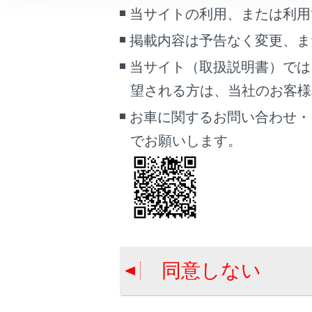
こんなときは
当サイトの利用、または利用
連絡先を
掲載内容は予告なく変更、ま
電話番号
ブックマーク
本機能を
当サイト（取扱説明書）では
あとで読む
望される方は、当社のお客様相談
知識
PDFで見る
お車に関するお問い合わせ・
車両
携
でお願いします。
マルチメディア
携帯
画面表示設定
携
個人情報の取扱いについて
サイト利用について
お問い合わせ
同意しない