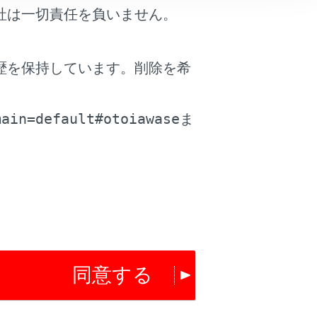
社は一切責任を負いません。
歴を保持しています。削除を希
。
main=default#otoiawase
ま
場合は、割込通話できません。
合があります。
同意する