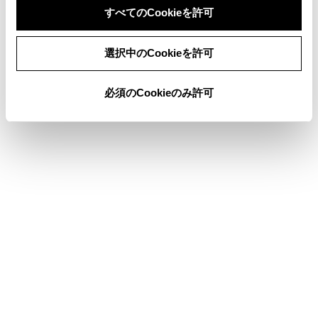
本サービスに使用する通信事業者が大規模災害などに
すべてのCookieを許可
より通話が制限され、結果としてヘルプネットによる
通話ができないとき
同意しない
同意する
選択中のCookieを許可
本サービスに使用する携帯電話網または一般公衆固定
網（中継網を含む）のサービスが事故、保守、工事な
どのため中断または休止されたとき
必須のCookieのみ許可
緊急通報事業者の都合によるサービス提供の中断または
休止
センターシステムの保守を、定期的にまたは緊急に行
う必要があるとき
大規模な事故や災害により、一時的に緊急通報がセン
ターに集中したとき
その他の要因