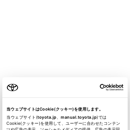
連機器の損傷
緊急通報センターシステムの位置評定エラー
GPSのシステムの異常、トンネルや建物の密集地、フェ
リー降船後などでGPSでの位置演算の誤差が大きいと
き、地図データベースが古くマップマッチングに誤差が
大きいときなど、位置評定が正常に行われないまたは誤
差が大きいとき
知識
ご利用の条件
ヘルプネットは、GPSから位置情報を取得してい
当サイトには、全ての取扱説明書及び補足資料、正誤表等
ます。
が掲載されているわけではありません。
当ウェブサイトはCookie(クッキー)を使用します。
掲載している取扱説明書はお客様の年式に合致しない場合
当ウェブサイト(
toyota.jp
、
manual.toyota.jp
)では
があります。
Cookie(クッキー)を使用して、ユーザーに合わせたコンテン
ツや広告の表示、ソーシャルメディアの提供、広告の表示回