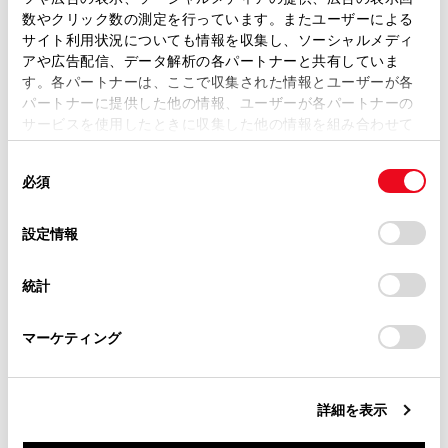
ヘルプネットセンター／トヨタスマートセンターシステ
取扱説明書は、弊社が著作権その他の知的財産権を保有し
数やクリック数の測定を行っています。またユーザーによる
ムの異常による通信不能
ます。弊社の許可なく、取扱説明書の一部または全部を、
サイト利用状況についても情報を収集し、ソーシャルメディ
複製、複写、改変もしくは配信等することはできません。
アや広告配信、データ解析の各パートナーと共有していま
センターシステムの故障など
す。各パートナーは、ここで収集された情報とユーザーが各
当サイトの利用、または利用できなかったことにより万一
センターの火災などによる、センターシステムの損傷
パートナーに提供した他の情報、ユーザーが各パートナーの
損害が生じても、弊社は一切責任を負いません。
サービスを使用したときに収集した他の情報を組み合わせて
掲載内容は予告なく変更、またはサービスを中止すること
使用することがあります。当ウェブサイトの使用を続行する
があります。
同
とCookie(クッキー)に同意したこととなります。
ヘルプネットで利用する通信網に起因する通信不能
必須
意
当サイト（取扱説明書）では、利便性向上のためにお客様
の
「すべてのCookieを許可」をクリックすることで、お客様の
本サービスに使用する携帯電話サービスエリア外
の閲覧履歴、検索履歴を保持しています。削除を希望され
選
デバイスにすべてのCookie(クッキー)が保存されることに同
設定情報
に、“登録車両”が位置するとき
る方は、当社のお客様相談窓口（0800-700-7700）までご
択
意したことになります。Cookie(クッキー)のオプトアウト、
連絡ください。
本サービスに使用する携帯電話サービスエリア内であ
設定の変更、同意を撤回したりするにあたっては、当社の
統計
っても、電波の受信状態が悪く、結果として通信がで
「
Cookie（クッキー）情報の取り扱いについて
お車に関するお問い合わせ・ご相談は
」をご覧くだ
さい。
きないとき
https://toyota.jp/faq/?
マーケティング
site_domain=default#otoiawase
までお願いします。
本サービスに使用する携帯電話網または一般公衆固定
網（中継網を含む）が著しく混雑しているなど、通話
利用もしくは通話時間が制限され、結果としてヘルプ
詳細を表示
ネットによる通信ができないとき