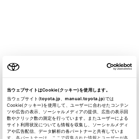
COROLLA CROSS HEV
取扱説明書
マルチメディア
ナビゲーション
地図データの更新
地図を更新する
メニュー
ご利用の条件
当サイトには、全ての取扱説明書及び補足資料、正誤表等
が掲載されているわけではありません。
当ウェブサイトはCookie(クッキー)を使用します。
地図更新画面の使い方
掲載している取扱説明書はお客様の年式に合致しない場合
当ウェブサイト(
toyota.jp
、
manual.toyota.jp
)では
があります。
Cookie(クッキー)を使用して、ユーザーに合わせたコンテン
通信による更新
ツや広告の表示、ソーシャルメディアの提供、広告の表示回
取扱説明書は、弊社が著作権その他の知的財産権を保有し
数やクリック数の測定を行っています。またユーザーによる
ます。弊社の許可なく、取扱説明書の一部または全部を、
サイト利用状況についても情報を収集し、ソーシャルメディ
USB メモリー（パソコン）で更新
複製、複写、改変もしくは配信等することはできません。
アや広告配信、データ解析の各パートナーと共有していま
す。各パートナーは、ここで収集された情報とユーザーが各
当サイトの利用、または利用できなかったことにより万一