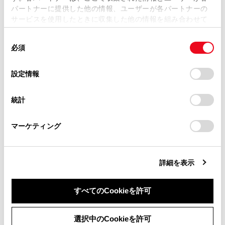
パートナーに提供した他の情報、ユーザーが各パートナーの
損害が生じても、弊社は一切責任を負いません。
サービスを使用したときに収集した他の情報を組み合わせて
掲載内容は予告なく変更、またはサービスを中止すること
使用することがあります。当ウェブサイトの使用を続行する
があります。
同
とCookie(クッキー)に同意したこととなります。
必須
意
当サイト（取扱説明書）では、利便性向上のためにお客様
の
「すべてのCookieを許可」をクリックすることで、お客様の
合わせて見られているページ
の閲覧履歴、検索履歴を保持しています。削除を希望され
選
デバイスにすべてのCookie(クッキー)が保存されることに同
設定情報
る方は、当社のお客様相談窓口（0800-700-7700）までご
択
意したことになります。Cookie(クッキー)のオプトアウト、
目的地検索画面の見方
連絡ください。
設定の変更、同意を撤回したりするにあたっては、当社の
統計
「
Cookie（クッキー）情報の取り扱いについて
お車に関するお問い合わせ・ご相談は
」をご覧くだ
VICSについて
さい。
https://toyota.jp/faq/?
コネクティッドナビ
マーケティング
site_domain=default#otoiawase
までお願いします。
詳細を表示
このページは役に立ちましたか？
すべてのCookieを許可
はい
いいえ
同意しない
同意する
選択中のCookieを許可