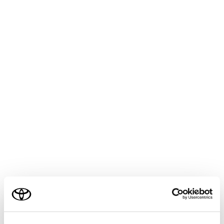
画面が見にくい
夜間など暗いと
レンズ付近の温
い。
外気温が低いと
カメラに水滴が
雨天時など湿度
カメラ付近に異
た。
太陽やヘッドラ
のレンズにあた
蛍光灯、ナトリ
照明下で使用し
画面が不鮮明
カメラのレンズに
ご利用の条件
汚れが付着してい
当サイトには、全ての取扱説明書及び補足資料、正誤表等