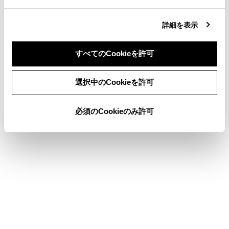
パノラミックビューが拡大できない。シー
クリアランスソナ
スルービュー／ムービングビュー、サイド
ど）が発生した。
詳細を表示
クリアランスビュー、コーナリングビュー
が表示されない
すべてのCookieを許可
同意しない
同意する
関連リンク
選択中のCookieを許可
画面表示の設定を変更する
必須のCookieのみ許可
フリー／オープンソースソフトウェア情報