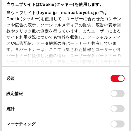
画面がずれている
カメラ部に強い衝
が掲載されているわけではありません。
当ウェブサイトはCookie(クッキー)を使用します。
掲載している取扱説明書はお客様の年式に合致しない場合
当ウェブサイト(
toyota.jp
、
manual.toyota.jp
)では
ガイド線が大きくずれる
カメラの位置がず
があります。
Cookie(クッキー)を使用して、ユーザーに合わせたコンテン
ツや広告の表示、ソーシャルメディアの提供、広告の表示回
取扱説明書は、弊社が著作権その他の知的財産権を保有し
数やクリック数の測定を行っています。またユーザーによる
ます。弊社の許可なく、取扱説明書の一部または全部を、
車が傾いている
サイト利用状況についても情報を収集し、ソーシャルメディ
複製、複写、改変もしくは配信等することはできません。
やパンクしてタ
アや広告配信、データ解析の各パートナーと共有していま
など）。
す。各パートナーは、ここで収集された情報とユーザーが各
当サイトの利用、または利用できなかったことにより万一
パートナーに提供した他の情報、ユーザーが各パートナーの
傾斜地で使用す
損害が生じても、弊社は一切責任を負いません。
サービスを使用したときに収集した他の情報を組み合わせて
掲載内容は予告なく変更、またはサービスを中止すること
使用することがあります。当ウェブサイトの使用を続行する
があります。
同
とCookie(クッキー)に同意したこととなります。
ハンドルが直進状態であるにもかかわらず
ステアリングセン
必須
意
予想進路線が曲がっている（車幅延長線と
当サイト（取扱説明書）では、利便性向上のためにお客様
した。
の
「すべてのCookieを許可」をクリックすることで、お客様の
予想進路線がずれる）
の閲覧履歴、検索履歴を保持しています。削除を希望され
選
デバイスにすべてのCookie(クッキー)が保存されることに同
設定情報
る方は、当社のお客様相談窓口（0800-700-7700）までご
択
意したことになります。Cookie(クッキー)のオプトアウト、
連絡ください。
設定の変更、同意を撤回したりするにあたっては、当社の
統計
「
Cookie（クッキー）情報の取り扱いについて
お車に関するお問い合わせ・ご相談は
」をご覧くだ
ガイド線が表示されない
バックドアが開い
さい。
https://toyota.jp/faq/?
マーケティング
site_domain=default#otoiawase
までお願いします。