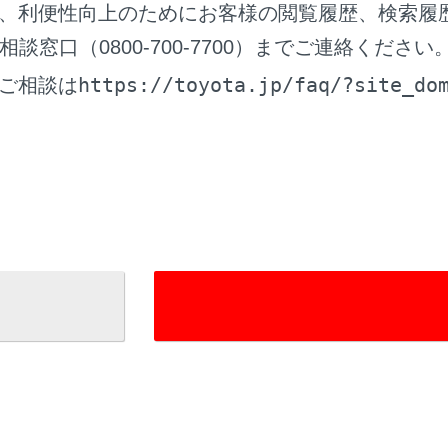
‍]
、利便性向上のためにお客様の閲覧履歴、検索履
窓口（0800-700-7700）までご連絡ください
している番組をマニュアルプリセットボタンに登録します。
しているときにタッチすると解除します。
https://toyota.jp/faq/?site_do
ご相談は
アプリセットモードのときは表示されません。
‍]
可能な項目を表示します。
‍]
面表示にします。
／
[‍
‍]
にタッチすると、プリセットボタンに登録している順
しするとチャンネルが切りかわり、手を離すと、受信感度が良
ャンネルを自動で選択します。
‍]