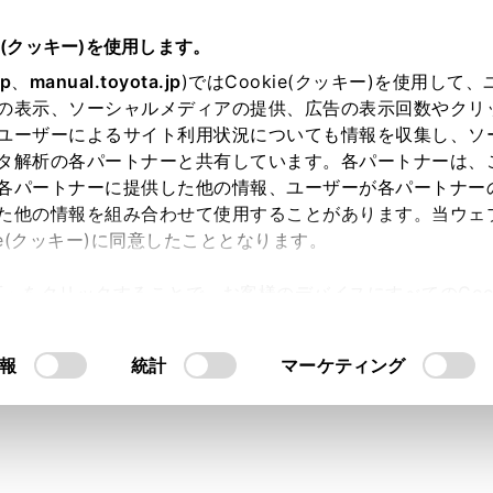
説明書
e(クッキー)を使用します。
オーディオ
地上デジタルテレビの視聴
jp
、
manual.toyota.jp
)ではCookie(クッキー)を使用して
の表示、ソーシャルメディアの提供、広告の表示回数やクリ
ジタルテレビを視聴する
ユーザーによるサイト利用状況についても情報を収集し、ソ
タ解析の各パートナーと共有しています。各パートナーは、
各パートナーに提供した他の情報、ユーザーが各パートナー
た他の情報を組み合わせて使用することがあります。当ウェ
ie(クッキー)に同意したこととなります。
テレビを視聴して楽しむことができます。
許可」をクリックすることで、お客様のデバイスにすべてのCook
意したことになります。Cookie(クッキー)のオプトアウト
るにあたっては、当社の「
Cookie（クッキー）情報の取り
報
統計
マーケティング
放送のサービス番号は、611～728に割りあてられています。
ているチャンネルがワンセグ放送を行っていない場合、ワンセ
定を
[‍ワンセグ自動切り替え‍]
に設定した場合、通常の地上デジタ
に切りかえても自動で通常の地上デジタルテレビ放送にもどり