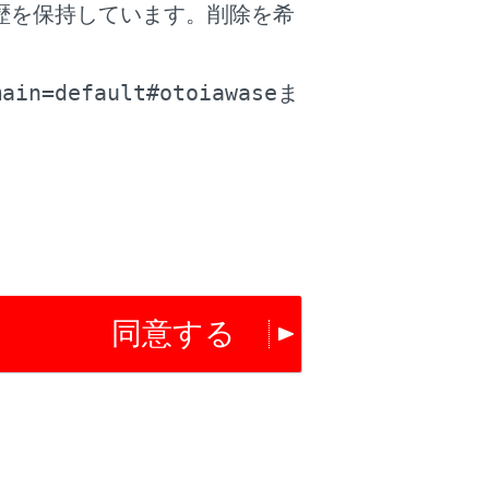
歴を保持しています。削除を希
。
main=default#otoiawase
ま
同意する
にチャンネルが切りかわります。
く、現在受信しているチャンネルにいちばん近