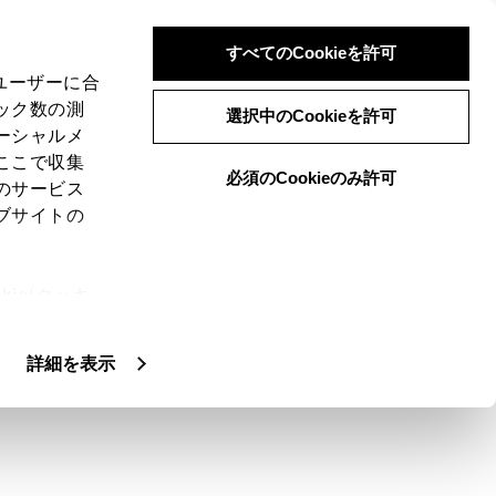
すべてのCookieを許可
、ユーザーに合
ック数の測
選択中のCookieを許可
ーシャルメ
ここで収集
必須のCookieのみ許可
のサービス
ブサイトの
ie(クッキ
、設定の変
扱いについ
詳細を表示
グ放送に切りかえることができません。
ルテレビ放送が受信可能なときは、ワンセ
ます。