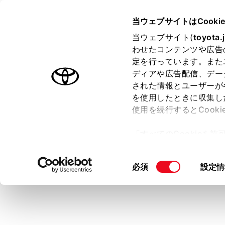
COROLLA CROSS HEV
取扱
当ウェブサイトはCooki
マルチメディア
当ウェブサイト(
toyota.
ホーム
わせたコンテンツや広告
地上デ
定を行っています。また
はじめに
ディアや広告配信、デー
された情報とユーザーが
安全・安心のために
メニュー
を使用したときに収集し
走行に関する情報表示
使用を続行するとCook
運転する前に
地上デジタル
「すべてのCookieを
運転
ー)が保存されることに同
知識
室内装備・機能
更、同意を撤回したりす
同
必須
設定情
マルチメディア
て
」をご覧ください。
ワンセグ
意
お手入れのしかた
視聴し
の
万一の場合には
選
受信設
択
グ放送
車両情報