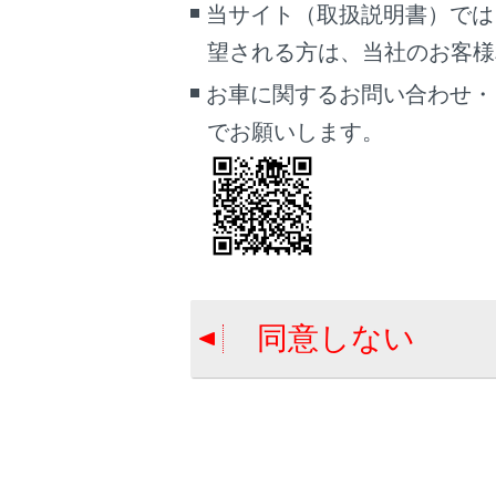
[‍
当サイト（取扱説明書）では
望される方は、当社のお客様相談
受信
登録
お車に関するお問い合わせ・
エリ
でお願いします。
[‍
設定
[‍
全画
同意しない
[‍Ch‍]
[‍
‍]
長押
いチ
[‍Auto.P