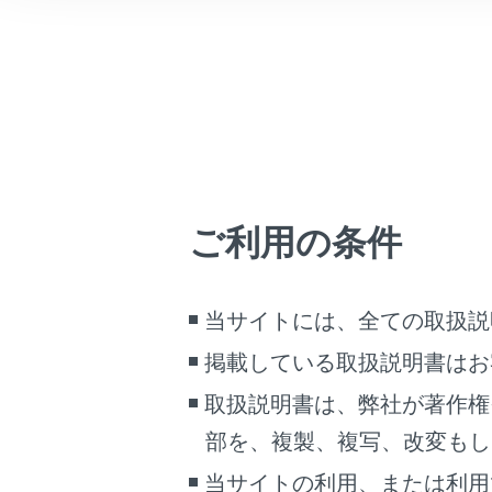
Bluetoot
こんなときは
Bluetoot
ブックマーク
携帯電
ことが
あとで読む
扱説明
PDFで見る
Apple
車両
Andr
マルチメディア
Miracast
ご利用の条件
画面表示設定
‍®
Bluetooth
接
当サイトには、全ての取扱説
個人情報の取扱いについて
エンジンスイ
サイト利用について
掲載している取扱説明書はお
を自動的に行
お問い合わせ
取扱説明書は、弊社が著作権
部を、複製、複写、改変もし
‍®
Bluetooth
機
当サイトの利用、または利用
ドライバー