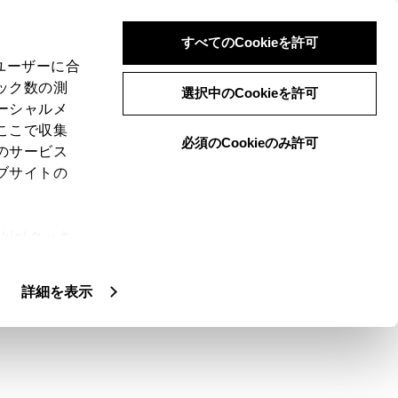
すべてのCookieを許可
、ユーザーに合
ック数の測
選択中のCookieを許可
ーシャルメ
ここで収集
必須のCookieのみ許可
のサービス
ブサイトの
用する上で必要になります。接続方法は、自動
ie(クッキ
、設定の変
扱いについ
詳細を表示
書をご覧ください。
してください。
ません。