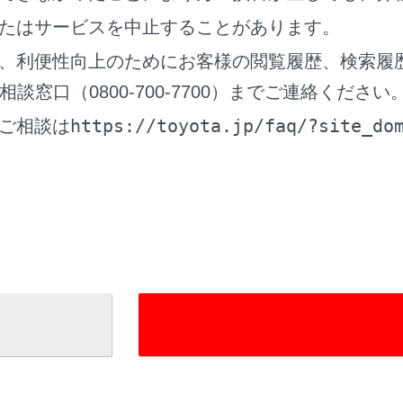
台のハンズフリー電話と1 台のオーディオ機器を自動で接続し
たはサービスを中止することがあります。
設定することもできます）
、利便性向上のためにお客様の閲覧履歴、検索履
が設定されていないとき
窓口（0800-700-7700）までご連絡ください
台のハンズフリー電話と1 台のオーディオ機器を自動で接続し
設定することもできます）
https://toyota.jp/faq/?site_do
ご相談は
できなかった場合は、手動で接続操作を行ってください。
‍®
 CarPlayが接続されている場合は、
Bluetooth
接続の再接続がで
イコンの見方
登録する
切りかえや登録をする