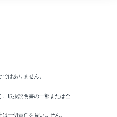
に表示されます。
示されます。
のときに表示部の照明がついたままになる
ださい。（設定については、携帯電話の取
能が使用できません。
れることがあります。
けではありません。
‍®
uetooth
接続が切断された場合は、接続処理
く、取扱説明書の一部または全
社は一切責任を負いません。