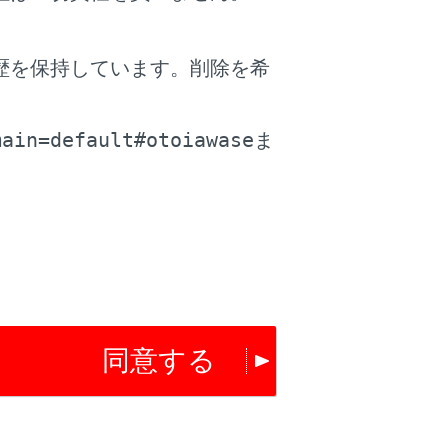
ます。（ハンズフリー電話とオーディオ機器は
歴を保持しています。削除を希
。
ます。（ハンズフリー電話とオーディオ機器は
main=default#otoiawase
ま
きない場合があります。
同意する