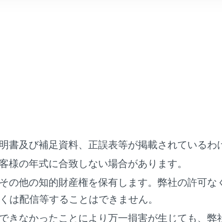
‍®
h
機器の接続が完了すると、接続完了のメッセージが画面上部
‍®
‍®
h
機器接続中は、
Bluetooth
接続中のステータスアイコンが表
話の機種によってはエンジンスイッチ＜パワースイッチ＞がON
あります。この場合、携帯電話本体で照明をOFFに設定してく
書をご覧ください）
‍®
 CarPlayで接続中の機器は、
Bluetooth
機能が使用できません。
‍®
oid Autoで接続中の機器は、ハンズフリー電話以外の
Bluetooth
機
‍®
‍®
‍®
利用中に
Bluetooth
機器を接続すると、
Miracast
の音が途切
続の再接続について
明書及び補足資料、正誤表等が掲載されているわ
ッチ＜パワースイッチ＞がONのときに、一度接続が成立した
Bl
客様の年式に合致しない場合があります。
います。
その他の知的財産権を保有します。弊社の許可な
くは配信等することはできません。
器の接続数について
できなかったことにより万一損害が生じても、弊
が設定されているとき