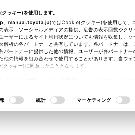
説明書
e(クッキー)を使用します。
‍®
スマートフォンや通信機器の接続
Bluetooth
機能の使い方
jp
、
manual.toyota.jp
)ではCookie(クッキー)を使用して
‍®
の表示、ソーシャルメディアの提供、広告の表示回数やクリ
oth
機器との接続
ユーザーによるサイト利用状況についても情報を収集し、ソ
タ解析の各パートナーと共有しています。各パートナーは、
各パートナーに提供した他の情報、ユーザーが各パートナー
た他の情報を組み合わせて使用することがあります。当ウェ
ie(クッキー)に同意したこととなります。
器との接続は、マルチメディアシステムのさまざまな機能を利
許可」をクリックすることで、お客様のデバイスにすべてのCook
りの方法があります。
意したことになります。Cookie(クッキー)のオプトアウト
るにあたっては、当社の「
Cookie（クッキー）情報の取り
報
統計
マーケティング
‍®
‍®
h
機器側の操作については、
Bluetooth
機器に添付の取扱説明
話接続時の動作が不安定な場合は、一度通話を切り、再度接続
‍®
‍®
h
機器の
Bluetooth
接続機能がONになっていないと接続でき