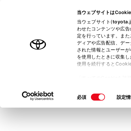
COROLLA CROSS HEV
取扱
当ウェブサイトはCooki
マルチメディア
当ウェブサイト(
toyota.
ホーム
わせたコンテンツや広告
Blueto
定を行っています。また
はじめに
ディアや広告配信、デー
された情報とユーザーが
安全・安心のために
メニュー
を使用したときに収集し
走行に関する情報表示
使用を続行するとCook
‍®
運転する前に
Bluetooth
機
「すべてのCookieを
と手動の2通
運転
ー)が保存されることに同
室内装備・機能
更、同意を撤回したりす
知識
同
必須
設定情
マルチメディア
て
」をご覧ください。
意
お手入れのしかた
Bluetoot
の
携帯電
万一の場合には
選
択
Bluetoot
車両情報