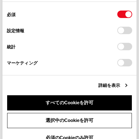
別冊
「‍取扱書‍」
をご覧ください。）
掲載内容は予告なく変更、またはサービスを中止すること
使用することがあります。当ウェブサイトの使用を続行する
があります。
同
とCookie(クッキー)に同意したこととなります。
カスタマイズ設定ボタン
必須
意
当サイト（取扱説明書）では、利便性向上のためにお客様
コーナリングビュー自動表示や車両のボディカラ
の
「すべてのCookieを許可」をクリックすることで、お客様の
の閲覧履歴、検索履歴を保持しています。削除を希望され
ー、クリアランスソナーの検知距離などの設定を変
選
デバイスにすべてのCookie(クッキー)が保存されることに同
設定情報
る方は、当社のお客様相談窓口（0800-700-7700）までご
更できます。
（
パノラミックビューモニターの設定
択
意したことになります。Cookie(クッキー)のオプトアウト、
連絡ください。
を変更する
）
設定の変更、同意を撤回したりするにあたっては、当社の
統計
「
Cookie（クッキー）情報の取り扱いについて
お車に関するお問い合わせ・ご相談は
」をご覧くだ
ミュートボタン
さい。
https://toyota.jp/faq/?
クリアランスソナー／RCTA（リヤクロストラフィ
マーケティング
site_domain=default#otoiawase
までお願いします。
ックアラート）／RCD（リヤカメラディテクショ
ン）／移動物警報の作動音を一時的にミュートしま
す。
詳細を表示
PKSB（パーキングサポートブレーキ）
すべてのCookieを許可
衝突の可能性がある対象物を検知すると、画面にメ
ッセージが表示されます。（PKSB（パーキングサ
同意しない
同意する
ポートブレーキ）については、別冊
「‍取扱書‍」
をご
選択中のCookieを許可
覧ください。）
必須のCookieのみ許可