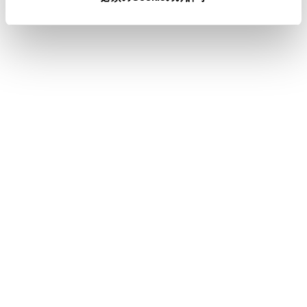
音声認識アイコン
エージェント（音声対話サービス）が作動している
ときに表示されます。
移動物警報
側方からの接近車両や障害物を、移動物警報が感知
すると、画面にインジケーターが表示されます。
知識
シフトレバーがRのときにカメラスイッチを押
すと、パノラミックビュー＆ワイドフロントビ
ューに切りかえできます。
クリアランスソナーの表示位置とカメラ映像に
映し出される障害物の位置は合わないことがあ
ります。
バックビュー表示中、表示部にタッチすること
で、ワイドバックビューに切り替えることがで