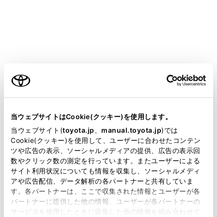
す。
後側方レーダーが後側方からの接近車両や障害物
を検知したとき
リヤカメラが後方の歩行者を検知したとき
カメラが移動物を検知したとき
ご利用の条件
（RCTA（リヤクロストラフィックアラート）／
RCD（リヤカメラディテクション）については、別
当サイトには、全ての取扱説明書及び補足資料、正誤表等
冊
「‍取扱書‍」
をご覧ください。）
が掲載されているわけではありません。
当ウェブサイトはCookie(クッキー)を使用します。
RCD（リヤカメラディテクション）& 移動物警報
掲載している取扱説明書はお客様の年式に合致しない場合
当ウェブサイト(
toyota.jp
、
manual.toyota.jp
)では
があります。
Cookie(クッキー)を使用して、ユーザーに合わせたコンテン
ツや広告の表示、ソーシャルメディアの提供、広告の表示回
以下のときに画面にインジケータが表示されます。
取扱説明書は、弊社が著作権その他の知的財産権を保有し
数やクリック数の測定を行っています。またユーザーによる
ます。弊社の許可なく、取扱説明書の一部または全部を、
リヤカメラが後方の歩行者を検知したとき
サイト利用状況についても情報を収集し、ソーシャルメディ
複製、複写、改変もしくは配信等することはできません。
アや広告配信、データ解析の各パートナーと共有していま
カメラが移動物を検知したとき
す。各パートナーは、ここで収集された情報とユーザーが各
当サイトの利用、または利用できなかったことにより万一
パートナーに提供した他の情報、ユーザーが各パートナーの
損害が生じても、弊社は一切責任を負いません。
（RCD（リヤカメラディテクション）については、
サービスを使用したときに収集した他の情報を組み合わせて