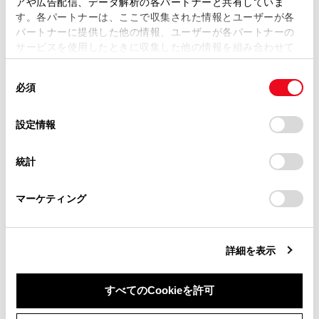
水位がフロアを超えて時間が経過すると、電気
アや広告配信、データ解析の各パートナーと共有していま
す。各パートナーは、ここで収集された情報とユーザーが各
当サイトの利用、または利用できなかったことにより万一
装置が損傷し、パワーウインドウが作動しなく
パートナーに提供した他の情報、ユーザーが各パートナーの
損害が生じても、弊社は一切責任を負いません。
なったり、エンジンが停止し、車が移動できな
サービスを使用したときに収集した他の情報を組み合わせて
くなるおそれがあります。
掲載内容は予告なく変更、またはサービスを中止すること
使用することがあります。当ウェブサイトの使用を続行する
があります。
同
とCookie(クッキー)に同意したこととなります。
緊急脱出用ハンマー
の使用について
必須
意
当サイト（取扱説明書）では、利便性向上のためにお客様
の
「すべてのCookieを許可」をクリックすることで、お客様の
合わせガラスは、緊急脱出用ハンマー
で割
の閲覧履歴、検索履歴を保持しています。削除を希望され
選
デバイスにすべてのCookie(クッキー)が保存されることに同
設定情報
ることができません。
る方は、当社のお客様相談窓口（0800-700-7700）までご
択
意したことになります。Cookie(クッキー)のオプトアウト、
連絡ください。
設定の変更、同意を撤回したりするにあたっては、当社の
この車両のドアガラスに合わせガラスは使用さ
統計
「
Cookie（クッキー）情報の取り扱いについて
お車に関するお問い合わせ・ご相談は
」をご覧くだ
れていません。
さい。
https://toyota.jp/faq/?
マーケティング
site_domain=default#otoiawase
までお願いします。
警告
走行中の警告
詳細を表示
冠水路または冠水のおそれがある道路は、走行し
ないでください。車両が故障して動かなくなり、
すべてのCookieを許可
水没や漂流から死亡につながるおそれがありま