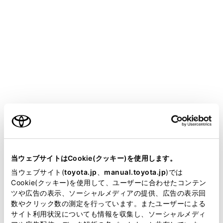
スイッチでドアガラスを開けて避難経路を確保してく
ださい。
ドアガラスが開けられる場合、窓から車外に出てくだ
さい。
水没によりドアおよびドアガラスを開けることができ
ない場合、落ち着いて車内外の水圧差がなくなるまで
車内が浸水するのを待ってからドアを開けて車外に出
てください。
ご利用の条件
車外の水位がドア高さの半分を超えると、水圧で車内
からドアを開けることができなくなります。
当サイトには、全ての取扱説明書及び補足資料、正誤表等
が掲載されているわけではありません。
当ウェブサイトはCookie(クッキー)を使用します。
掲載している取扱説明書はお客様の年式に合致しない場合
当ウェブサイト(
toyota.jp
、
manual.toyota.jp
)では
知識
があります。
Cookie(クッキー)を使用して、ユーザーに合わせたコンテン
ツや広告の表示、ソーシャルメディアの提供、広告の表示回
取扱説明書は、弊社が著作権その他の知的財産権を保有し
数やクリック数の測定を行っています。またユーザーによる
水位がフロアを超えると
ます。弊社の許可なく、取扱説明書の一部または全部を、
サイト利用状況についても情報を収集し、ソーシャルメディ
複製、複写、改変もしくは配信等することはできません。