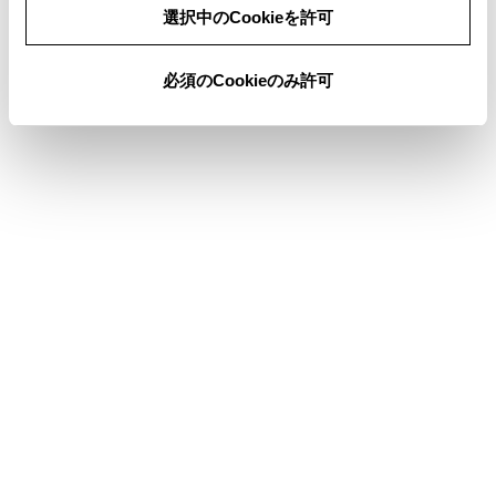
同意しない
同意する
す。
選択中のCookieを許可
必須のCookieのみ許可
合わせて見られているページ
警告メッセージが表示されたときは
警告灯がついたときは
電子キーが正常に働かないときは
このページは役に立ちましたか？