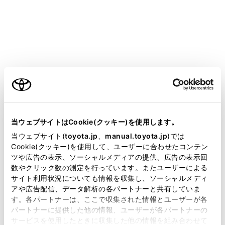
COROLLA
取扱説明書
運転する前に
シートの調整
リヤシート（可倒式）
ご利用の条件
当サイトには、全ての取扱説明書及び補足資料、正誤表等
が掲載されているわけではありません。
当ウェブサイトはCookie(クッキー)を使用します。
リヤシートは折りたたむことができます。
掲載している取扱説明書はお客様の年式に合致しない場合
当ウェブサイト(
toyota.jp
、
manual.toyota.jp
)では
があります。
Cookie(クッキー)を使用して、ユーザーに合わせたコンテン
ツや広告の表示、ソーシャルメディアの提供、広告の表示回
背もたれを前に倒す
取扱説明書は、弊社が著作権その他の知的財産権を保有し
数やクリック数の測定を行っています。またユーザーによる
ます。弊社の許可なく、取扱説明書の一部または全部を、
サイト利用状況についても情報を収集し、ソーシャルメディ
複製、複写、改変もしくは配信等することはできません。
アや広告配信、データ解析の各パートナーと共有していま
す。各パートナーは、ここで収集された情報とユーザーが各
当サイトの利用、または利用できなかったことにより万一
パートナーに提供した他の情報、ユーザーが各パートナーの
損害が生じても、弊社は一切責任を負いません。
サービスを使用したときに収集した他の情報を組み合わせて