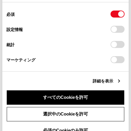
掲載内容は予告なく変更、またはサービスを中止すること
使用することがあります。当ウェブサイトの使用を続行する
があります。
合わせて見られているページ
同
とCookie(クッキー)に同意したこととなります。
必須
意
当サイト（取扱説明書）では、利便性向上のためにお客様
の
「すべてのCookieを許可」をクリックすることで、お客様の
スマートエントリー＆スタートシステム
の閲覧履歴、検索履歴を保持しています。削除を希望され
選
デバイスにすべてのCookie(クッキー)が保存されることに同
設定情報
る方は、当社のお客様相談窓口（0800-700-7700）までご
トランク
択
意したことになります。Cookie(クッキー)のオプトアウト、
連絡ください。
設定の変更、同意を撤回したりするにあたっては、当社の
キー
統計
「
Cookie（クッキー）情報の取り扱いについて
お車に関するお問い合わせ・ご相談は
」をご覧くだ
さい。
https://toyota.jp/faq/?
マーケティング
site_domain=default#otoiawase
までお願いします。
このページは役に立ちましたか？
詳細を表示
はい
いいえ
すべてのCookieを許可
同意しない
同意する
選択中のCookieを許可
必須のCookieのみ許可