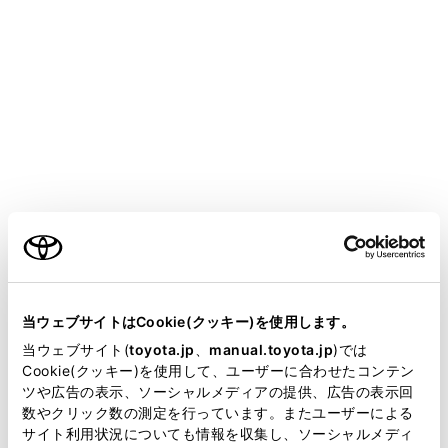
[
]：ランダム再生をします。タッチするたび
に、全ファイル／トラック、解除、再生中のフォ
ルダー／アルバムの順に切りかわります。
[
]：再生中のファイル／トラックの先頭から
再生します。ファイル／トラックの先頭のとき
は、前のファイル／トラックの先頭から再生しま
ご利用の条件
す。タッチし続けると、早もどしします。手を離
すと、その位置から再生します。
当サイトには、全ての取扱説明書及び補足資料、正誤表等
が掲載されているわけではありません。
[
]：再生を一時停止します。
当ウェブサイトはCookie(クッキー)を使用します。
掲載している取扱説明書はお客様の年式に合致しない場合
当ウェブサイト(
toyota.jp
、
manual.toyota.jp
)では
[
]：再生します。
があります。
Cookie(クッキー)を使用して、ユーザーに合わせたコンテン
ツや広告の表示、ソーシャルメディアの提供、広告の表示回
[
]：ファイル／トラックが切りかわります。
取扱説明書は、弊社が著作権その他の知的財産権を保有し
数やクリック数の測定を行っています。またユーザーによる
タッチし続けると、早送りします。手を離すと、
ます。弊社の許可なく、取扱説明書の一部または全部を、
サイト利用状況についても情報を収集し、ソーシャルメディ
その位置から再生します。
複製、複写、改変もしくは配信等することはできません。