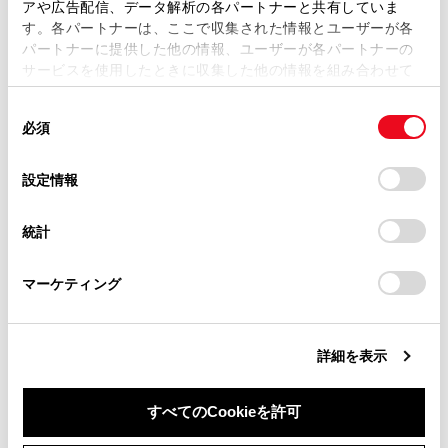
アや広告配信、データ解析の各パートナーと共有していま
す。各パートナーは、ここで収集された情報とユーザーが各
当サイトの利用、または利用できなかったことにより万一
[
]：リピート再生をします。タッチするたび
パートナーに提供した他の情報、ユーザーが各パートナーの
損害が生じても、弊社は一切責任を負いません。
に、再生中のファイル／トラック、再生中のフォ
サービスを使用したときに収集した他の情報を組み合わせて
ルダー／アルバム、全ファイル／トラックの順に
掲載内容は予告なく変更、またはサービスを中止すること
使用することがあります。当ウェブサイトの使用を続行する
があります。
切りかわります。
同
とCookie(クッキー)に同意したこととなります。
必須
意
当サイト（取扱説明書）では、利便性向上のためにお客様
[
]：設定可能な項目を表示します。（→
各ソ
の
「すべてのCookieを許可」をクリックすることで、お客様の
の閲覧履歴、検索履歴を保持しています。削除を希望され
ースの音を調整する
）
選
デバイスにすべてのCookie(クッキー)が保存されることに同
設定情報
る方は、当社のお客様相談窓口（0800-700-7700）までご
択
意したことになります。Cookie(クッキー)のオプトアウト、
連絡ください。
サブメニューのリスト：次の条件から選曲できま
設定の変更、同意を撤回したりするにあたっては、当社の
統計
す。
「
Cookie（クッキー）情報の取り扱いについて
お車に関するお問い合わせ・ご相談は
」をご覧くだ
さい。
https://toyota.jp/faq/?
[アーティスト]：アーティスト名から選曲でき
マーケティング
site_domain=default#otoiawase
までお願いします。
ます。
[アルバム]：アルバム名から選曲できます。
詳細を表示
[フォルダ]：フォルダー名から選曲できます。
[曲]：曲名から選曲できます。
すべてのCookieを許可
[ジャンル]：ジャンルから選曲できます。