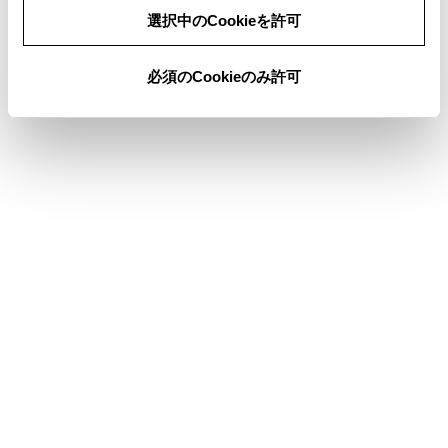
同意しない
同意する
選択中のCookieを許可
[作曲者]：作曲者名から選曲できます。
必須のCookieのみ許可
ステアリングスイッチで操作する
[
]／[
]スイッチ
ファイル／トラックが切りかわります。
押し続けると、フォルダー／アルバムが切りかわ