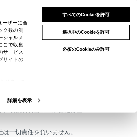
すべてのCookieを許可
、ユーザーに合
ック数の測
選択中のCookieを許可
ーシャルメ
ここで収集
必須のCookieのみ許可
のサービス
ブサイトの
告知音とマルチインフォメーションディス
ie(クッキ
けではありません。
、設定の変
扱いについ
詳細を表示
く、取扱説明書の一部または全
社は一切責任を負いません。