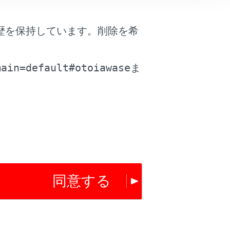
歴を保持しています。削除を希
。
main=default#otoiawase
ま
は役に立ちましたか？
はい
いいえ
同意する