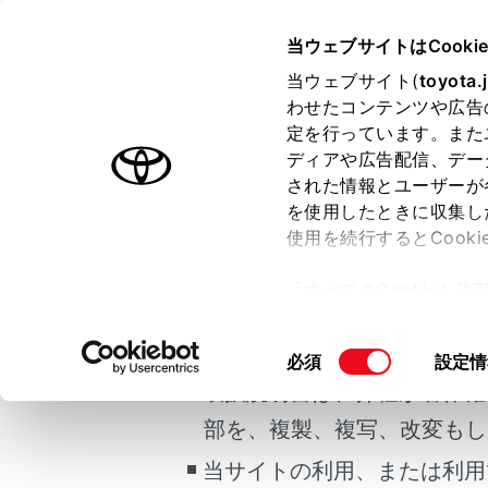
COROLLA
取扱説明書
当ウェブサイトはCooki
運転
運転支援
当ウェブサイト(
toyota.
ホーム
わせたコンテンツや広告
発進遅
定を行っています。また
はじめに
ディアや広告配信、デー
された情報とユーザーが
安全・安心のために
メニュー
を使用したときに収集し
ご利用の条件
走行に関する情報表示
使用を続行するとCook
運転する前に
先行車の発
「すべてのCookieを
プレイの表
運転
当サイトには、全ての取扱説
ー)が保存されることに同
室内装備・機能
更、同意を撤回したりす
掲載している取扱説明書はお
同
必須
設定情
マルチメディア
て
」をご覧ください。
先行車発
意
取扱説明書は、弊社が著作権
お手入れのしかた
の
部を、複製、複写、改変もし
万一の場合には
信号切替
選
択
当サイトの利用、または利用
車両情報