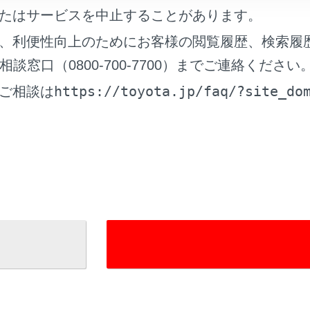
ON／OFFを変更する
たはサービスを中止することがあります。
、利便性向上のためにお客様の閲覧履歴、検索履
告知機能の設定を変更する
窓口（0800-700-7700）までご連絡ください
https://toyota.jp/faq/?site_do
ご相談は
れているページ
このページ
方
ソナー
クティブドライビングアシスト）