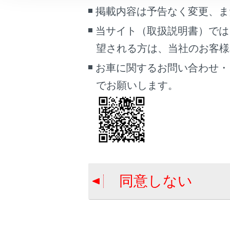
システムの
こんなときは
掲載内容は予告なく変更、ま
当サイト（取扱説明書）では
ブックマーク
発進遅れ
望される方は、当社のお客様相談
あとで読む
お車に関するお問い合わせ・
PDFで見る
でお願いします。
車両
マルチメディア
合わせて見ら
画面表示設定
給油口の開け
個人情報の取扱いについて
クリアランス
サイト利用について
PDA（プロア
同意しない
お問い合わせ