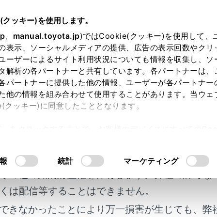
e(クッキー)を使用します。
装置について
jp
、
manual.toyota.jp
)ではCookie(クッキー)を使用して
の表示、ソーシャルメディアの提供、広告の表示回数やクリ
れ告知機能
ユーザーによるサイト利用状況についても情報を収集し、ソ
タ解析の各パートナーと共有しています。各パートナーは、
各パートナーに提供した他の情報、ユーザーが各パートナー
た他の情報を組み合わせて使用することがあります。当ウェ
ie(クッキー)に同意したこととなります。
進または信号が青にかわったあと、自車が停止し続けた場合、
許可」をクリックすることで、お客様のデバイスにすべてのCook
示でお知らせする機能です。
明書及び補足資料、正誤表等が掲載されているわ
意したことになります。Cookie(クッキー)のオプトアウト
るにあたっては、当社の「
Cookie（クッキー）情報の取り
客様の年式に合致しない場合があります。
報
統計
マーケティング
進告知機能
その他の知的財産権を保有します。弊社の許可な
くは配信等することはできません。
り告知機能
できなかったことにより万一損害が生じても、弊