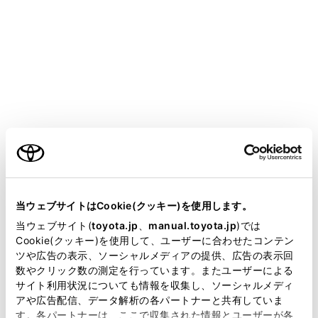
COROLLA
取扱説明書
運転する前に
キー
キー
メニュー
ご利用の条件
当サイトには、全ての取扱説明書及び補足資料、正誤表等
が掲載されているわけではありません。
当ウェブサイトはCookie(クッキー)を使用します。
キーの種類
掲載している取扱説明書はお客様の年式に合致しない場合
当ウェブサイト(
toyota.jp
、
manual.toyota.jp
)では
があります。
Cookie(クッキー)を使用して、ユーザーに合わせたコンテン
ワイヤレス機能について
ツや広告の表示、ソーシャルメディアの提供、広告の表示回
取扱説明書は、弊社が著作権その他の知的財産権を保有し
数やクリック数の測定を行っています。またユーザーによる
ます。弊社の許可なく、取扱説明書の一部または全部を、
サイト利用状況についても情報を収集し、ソーシャルメディ
メカニカルキーを使うには
複製、複写、改変もしくは配信等することはできません。
アや広告配信、データ解析の各パートナーと共有していま
す。各パートナーは、ここで収集された情報とユーザーが各
当サイトの利用、または利用できなかったことにより万一