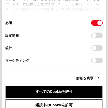
パートナーに提供した他の情報、ユーザーが各パートナーの
損害が生じても、弊社は一切責任を負いません。
サービスを使用したときに収集した他の情報を組み合わせて
掲載内容は予告なく変更、またはサービスを中止すること
使用することがあります。当ウェブサイトの使用を続行する
があります。
同
とCookie(クッキー)に同意したこととなります。
必須
意
当サイト（取扱説明書）では、利便性向上のためにお客様
の
「すべてのCookieを許可」をクリックすることで、お客様の
合わせて見られているページ
の閲覧履歴、検索履歴を保持しています。削除を希望され
選
デバイスにすべてのCookie(クッキー)が保存されることに同
設定情報
る方は、当社のお客様相談窓口（0800-700-7700）までご
択
意したことになります。Cookie(クッキー)のオプトアウト、
リヤシート（可倒式）
連絡ください。
設定の変更、同意を撤回したりするにあたっては、当社の
統計
「
Cookie（クッキー）情報の取り扱いについて
お車に関するお問い合わせ・ご相談は
」をご覧くだ
スマートエントリー＆スタートシステム
さい。
https://toyota.jp/faq/?
トランク
マーケティング
site_domain=default#otoiawase
までお願いします。
詳細を表示
このページは役に立ちましたか？
すべてのCookieを許可
はい
いいえ
同意しない
同意する
選択中のCookieを許可