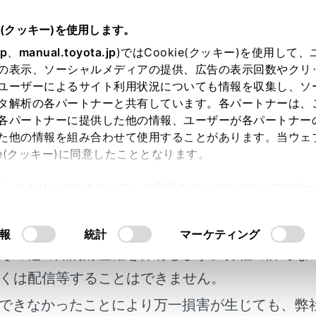
e(クッキー)を使用します。
ドバイス
jp
、
manual.toyota.jp
)ではCookie(クッキー)を使用して
の表示、ソーシャルメディアの提供、広告の表示回数やクリ
の運転
ユーザーによるサイト利用状況についても情報を収集し、ソ
タ解析の各パートナーと共有しています。各パートナーは、
各パートナーに提供した他の情報、ユーザーが各パートナー
た他の情報を組み合わせて使用することがあります。当ウェ
ie(クッキー)に同意したこととなります。
えて、準備や点検など正しく処置していただいた上で適切に運
許可」をクリックすることで、お客様のデバイスにすべてのCook
明書及び補足資料、正誤表等が掲載されているわ
意したことになります。Cookie(クッキー)のオプトアウト
るにあたっては、当社の「
Cookie（クッキー）情報の取り
る前の準備について
客様の年式に合致しない場合があります。
報
統計
マーケティング
その他の知的財産権を保有します。弊社の許可な
前に
くは配信等することはできません。
できなかったことにより万一損害が生じても、弊
ときは