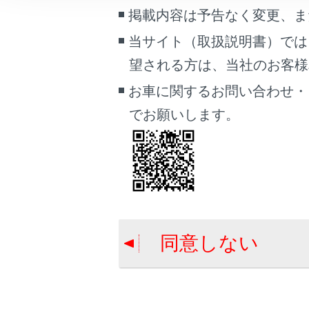
こんなときは
掲載内容は予告なく変更、ま
駐車する
当サイト（取扱説明書）では
ブックマーク
望される方は、当社のお客様相談
あとで読む
お車に関するお問い合わせ・
PDFで見る
でお願いします。
車両
マルチメディア
合わせて見ら
給油口の開け
画面表示設定
クリアランス
個人情報の取扱いについて
PDA（プロア
サイト利用について
同意しない
お問い合わせ