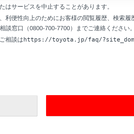
たはサービスを中止することがあります。
ときは
、利便性向上のためにお客様の閲覧履歴、検索履
窓口（0800-700-7700）までご連絡ください
https://toyota.jp/faq/?site_do
ご相談は
れているページ
このページ
方
ソナー
クティブドライビングアシスト）