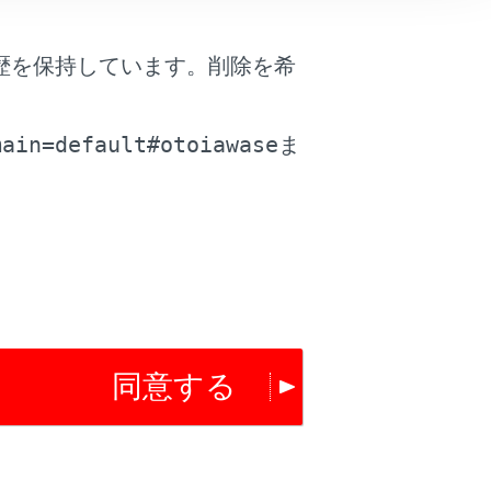
歴を保持しています。削除を希
。
main=default#otoiawase
ま
は役に立ちましたか？
はい
いいえ
同意する