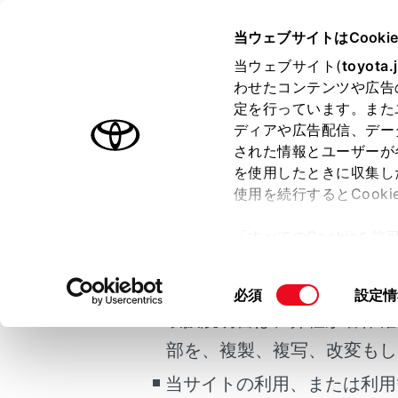
COROLLA
取扱説明書
当ウェブサイトはCooki
運転
運転のア
当ウェブサイト(
toyota.
ホーム
わせたコンテンツや広告
寒冷時
定を行っています。また
はじめに
ディアや広告配信、デー
された情報とユーザーが
安全・安心のために
メニュー
を使用したときに収集し
ご利用の条件
走行に関する情報表示
使用を続行するとCook
運転する前に
寒冷時に備
「すべてのCookieを
運転
当サイトには、全ての取扱説
ー)が保存されることに同
室内装備・機能
更、同意を撤回したりす
冬を迎え
掲載している取扱説明書はお
同
必須
設定情
マルチメディア
て
」をご覧ください。
意
取扱説明書は、弊社が著作権
お手入れのしかた
運転する
の
部を、複製、複写、改変もし
万一の場合には
選
択
当サイトの利用、または利用
車両情報
運転する