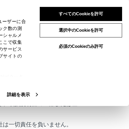
すべてのCookieを許可
、ユーザーに合
ック数の測
選択中のCookieを許可
ーシャルメ
ここで収集
必須のCookieのみ許可
のサービス
ブサイトの
転してください。
ie(クッキ
けではありません。
、設定の変
扱いについ
詳細を表示
く、取扱説明書の一部または全
社は一切責任を負いません。