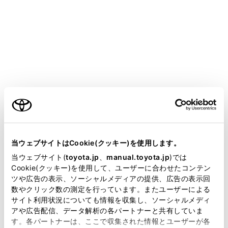
COROLLA
取扱説明書
運転
運転支援装置について
運転を補助する装置
ご利用の条件
走行の安全性や運転性能を確保するため、走行状況に応
当サイトには、全ての取扱説明書及び補足資料、正誤表等
じて次の装置が自動で作動します。ただし、これらの装
が掲載されているわけではありません。
当ウェブサイトはCookie(クッキー)を使用します。
置は補助的なものなので、過信せずに運転には十分に注
掲載している取扱説明書はお客様の年式に合致しない場合
当ウェブサイト(
toyota.jp
、
manual.toyota.jp
)では
意してください。
があります。
Cookie(クッキー)を使用して、ユーザーに合わせたコンテン
ツや広告の表示、ソーシャルメディアの提供、広告の表示回
取扱説明書は、弊社が著作権その他の知的財産権を保有し
数やクリック数の測定を行っています。またユーザーによる
ます。弊社の許可なく、取扱説明書の一部または全部を、
運転を補助する装置について
サイト利用状況についても情報を収集し、ソーシャルメディ
複製、複写、改変もしくは配信等することはできません。
アや広告配信、データ解析の各パートナーと共有していま
す。各パートナーは、ここで収集された情報とユーザーが各
当サイトの利用、または利用できなかったことにより万一