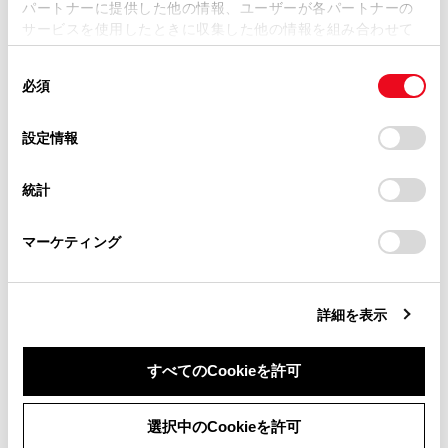
パートナーに提供した他の情報、ユーザーが各パートナーの
損害が生じても、弊社は一切責任を負いません。
サービスを使用したときに収集した他の情報を組み合わせて
掲載内容は予告なく変更、またはサービスを中止すること
使用することがあります。当ウェブサイトの使用を続行する
があります。
同
とCookie(クッキー)に同意したこととなります。
必須
意
当サイト（取扱説明書）では、利便性向上のためにお客様
合わせて見られているページ
の
「すべてのCookieを許可」をクリックすることで、お客様の
の閲覧履歴、検索履歴を保持しています。削除を希望され
選
デバイスにすべてのCookie(クッキー)が保存されることに同
設定情報
る方は、当社のお客様相談窓口（0800-700-7700）までご
択
意したことになります。Cookie(クッキー)のオプトアウト、
給油口の開け方
連絡ください。
設定の変更、同意を撤回したりするにあたっては、当社の
クリアランスソナー
統計
「
Cookie（クッキー）情報の取り扱いについて
お車に関するお問い合わせ・ご相談は
」をご覧くだ
さい。
https://toyota.jp/faq/?
PDA（プロアクティブドライビングアシスト）
マーケティング
site_domain=default#otoiawase
までお願いします。
詳細を表示
このページは役に立ちましたか？
すべてのCookieを許可
はい
いいえ
同意しない
同意する
選択中のCookieを許可