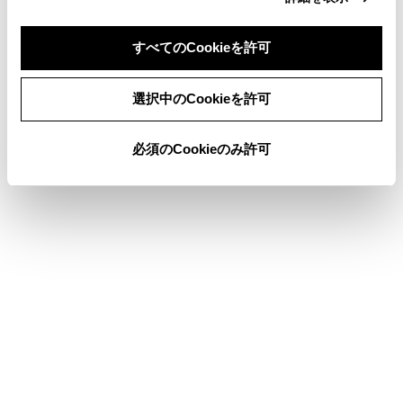
先読みエコドライブ
マップオンデマンドとは
すべてのCookieを許可
同意しない
同意する
選択中のCookieを許可
このページは役に立ちましたか？
必須のCookieのみ許可
はい
いいえ
ブックマーク
あとで読む
個人情報の取扱いについて
サイト利用について