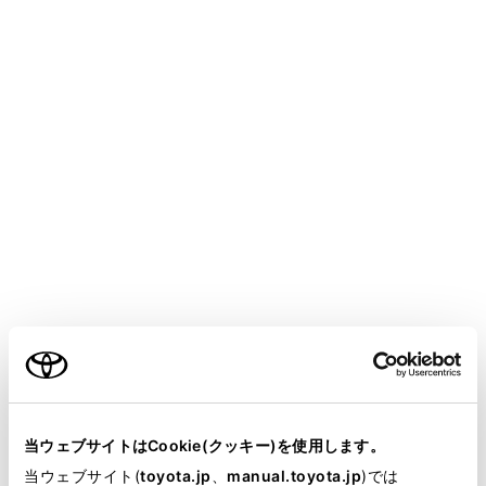
COROLLA
取扱説明書
マルチメディア
ナビゲーション
目的地の設定
ルート情報を表示する
ルート探索終了後、ルート情報（道路名称・距離・通過
予想時刻）を表示させることができます。
ご利用の条件
全ルート図表示画面で[道順]にタッチします。
目的地までのルート情報が表示されます。
当サイトには、全ての取扱説明書及び補足資料、正誤表等
現在地がルート上にあるときは、ルート情報画面に
が掲載されているわけではありません。
当ウェブサイトはCookie(クッキー)を使用します。
自車位置マーク[
]が表示されます。
掲載している取扱説明書はお客様の年式に合致しない場合
当ウェブサイト(
toyota.jp
、
manual.toyota.jp
)では