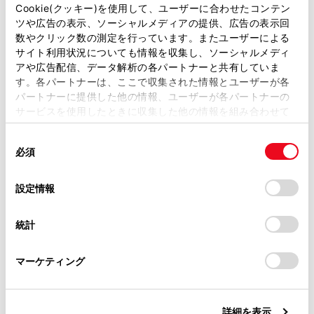
があります。
Cookie(クッキー)を使用して、ユーザーに合わせたコンテン
ツや広告の表示、ソーシャルメディアの提供、広告の表示回
取扱説明書は、弊社が著作権その他の知的財産権を保有し
数やクリック数の測定を行っています。またユーザーによる
ます。弊社の許可なく、取扱説明書の一部または全部を、
サイト利用状況についても情報を収集し、ソーシャルメディ
複製、複写、改変もしくは配信等することはできません。
アや広告配信、データ解析の各パートナーと共有していま
す。各パートナーは、ここで収集された情報とユーザーが各
当サイトの利用、または利用できなかったことにより万一
パートナーに提供した他の情報、ユーザーが各パートナーの
損害が生じても、弊社は一切責任を負いません。
サービスを使用したときに収集した他の情報を組み合わせて
掲載内容は予告なく変更、またはサービスを中止すること
使用することがあります。当ウェブサイトの使用を続行する
があります。
同
とCookie(クッキー)に同意したこととなります。
必須
意
当サイト（取扱説明書）では、利便性向上のためにお客様
の
「すべてのCookieを許可」をクリックすることで、お客様の
の閲覧履歴、検索履歴を保持しています。削除を希望され
選
デバイスにすべてのCookie(クッキー)が保存されることに同
設定情報
る方は、当社のお客様相談窓口（0800-700-7700）までご
択
意したことになります。Cookie(クッキー)のオプトアウト、
連絡ください。
設定の変更、同意を撤回したりするにあたっては、当社の
統計
「
Cookie（クッキー）情報の取り扱いについて
お車に関するお問い合わせ・ご相談は
」をご覧くだ
さい。
https://toyota.jp/faq/?
合わせて見られているページ
マーケティング
site_domain=default#otoiawase
までお願いします。
コネクティッドナビ
詳細を表示