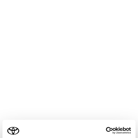
COROLLA
取扱説明書
マルチメディア
各種設定および登録
サウンド＆メディア設定
画質を調整する
映像のコントラストと明るさを調整できます。
メインメニューの[
]にタッチします。
[オーディオ選択]にタッチします。
画質を調整したいソースにタッチします。
ご利用の条件
[
]にタッチします。
[画面設定]にタッチします。