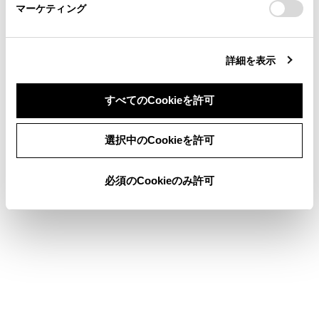
マーケティング
site_domain=default#otoiawase
までお願いします。
詳細を表示
合わせて見られているページ
すべてのCookieを許可
サウンドやメディアの設定を変更する
音声操作の設定を変更する
同意しない
同意する
選択中のCookieを許可
ソフトウェア情報の確認や更新をする
必須のCookieのみ許可
このページは役に立ちましたか？
はい
いいえ