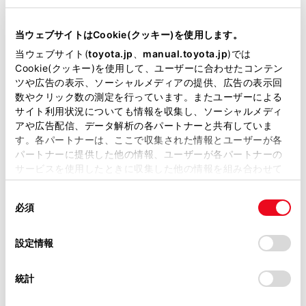
映像モードのときに、ボタンが表示されます。
当サイトには、全ての取扱説明書及び補足資料、正誤表等
が掲載されているわけではありません。
当ウェブサイトはCookie(クッキー)を使用します。
[画質調整]にタッチします。
掲載している取扱説明書はお客様の年式に合致しない場合
当ウェブサイト(
toyota.jp
、
manual.toyota.jp
)では
各項目を設定します。
があります。
Cookie(クッキー)を使用して、ユーザーに合わせたコンテン
ツや広告の表示、ソーシャルメディアの提供、広告の表示回
取扱説明書は、弊社が著作権その他の知的財産権を保有し
数やクリック数の測定を行っています。またユーザーによる
ます。弊社の許可なく、取扱説明書の一部または全部を、
サイト利用状況についても情報を収集し、ソーシャルメディ
複製、複写、改変もしくは配信等することはできません。
アや広告配信、データ解析の各パートナーと共有していま
す。各パートナーは、ここで収集された情報とユーザーが各
当サイトの利用、または利用できなかったことにより万一
パートナーに提供した他の情報、ユーザーが各パートナーの
損害が生じても、弊社は一切責任を負いません。
サービスを使用したときに収集した他の情報を組み合わせて
掲載内容は予告なく変更、またはサービスを中止すること
使用することがあります。当ウェブサイトの使用を続行する
があります。
同
とCookie(クッキー)に同意したこととなります。
必須
意
当サイト（取扱説明書）では、利便性向上のためにお客様
の
「すべてのCookieを許可」をクリックすることで、お客様の
の閲覧履歴、検索履歴を保持しています。削除を希望され
選
「明るさ」：明るさを調整できます。
デバイスにすべてのCookie(クッキー)が保存されることに同
設定情報
る方は、当社のお客様相談窓口（0800-700-7700）までご
択
意したことになります。Cookie(クッキー)のオプトアウト、
「コントラスト」：コントラストを調整できます。
連絡ください。
設定の変更、同意を撤回したりするにあたっては、当社の
統計
「
Cookie（クッキー）情報の取り扱いについて
お車に関するお問い合わせ・ご相談は
」をご覧くだ
さい。
https://toyota.jp/faq/?