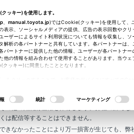
e(クッキー)を使用します。
ドアガラスの開閉
jp
、
manual.toyota.jp
)ではCookie(クッキー)を使用して
の表示、ソーシャルメディアの提供、広告の表示回数やクリ
ウインドウ
ユーザーによるサイト利用状況についても情報を収集し、ソ
タ解析の各パートナーと共有しています。各パートナーは、
各パートナーに提供した他の情報、ユーザーが各パートナー
た他の情報を組み合わせて使用することがあります。当ウェ
ie(クッキー)に同意したこととなります。
許可」をクリックすることで、お客様のデバイスにすべてのCook
スを開閉するには
明書及び補足資料、正誤表等が掲載されているわ
意したことになります。Cookie(クッキー)のオプトアウト
るにあたっては、当社の「
Cookie（クッキー）情報の取り
客様の年式に合致しない場合があります。
報
統計
マーケティング
防止するには（ウインドウロックスイッチ）
その他の知的財産権を保有します。弊社の許可な
くは配信等することはできません。
できなかったことにより万一損害が生じても、弊