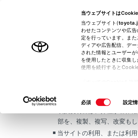
COROLLA
取扱説明書
当ウェブサイトはCooki
運転する前に
当ウェブサイト(
toyota.
ホーム
わせたコンテンツや広告
パワー
定を行っています。また
はじめに
ディアや広告配信、デー
された情報とユーザーが
安全・安心のために
メニュー
を使用したときに収集し
ご利用の条件
走行に関する情報表示
使用を続行するとCook
運転する前に
「すべてのCookieを
運転
ドアガラ
当サイトには、全ての取扱説
ー)が保存されることに同
室内装備・機能
更、同意を撤回したりす
掲載している取扱説明書はお
同
必須
設定情
マルチメディア
て
」をご覧ください。
誤操作を
意
取扱説明書は、弊社が著作権
お手入れのしかた
の
部を、複製、複写、改変もし
万一の場合には
選
択
当サイトの利用、または利用
車両情報