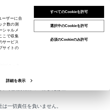
すべてのCookieを許可
、ユーザーに合
ック数の測
選択中のCookieを許可
ーシャルメ
ここで収集
必須のCookieのみ許可
のサービス
ブサイトの
ie(クッキ
けではありません。
、設定の変
扱いについ
詳細を表示
く、取扱説明書の一部または全
社は一切責任を負いません。