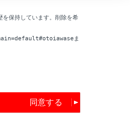
は役に立ちましたか？
歴を保持しています。削除を希
。
はい
いいえ
main=default#otoiawase
ま
同意する