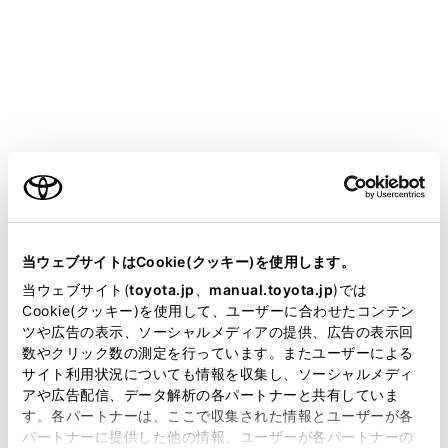
COROLLA
取扱説明書
運転する前に
ハンドル位置・ミラー
ハンドル
ご利用の条件
メニュー
当サイトには、全ての取扱説明書及び補足資料、正誤表等
が掲載されているわけではありません。
当ウェブサイトはCookie(クッキー)を使用します。
掲載している取扱説明書はお客様の年式に合致しない場合
当ウェブサイト(
toyota.jp
、
manual.toyota.jp
)では
調整のしかた
があります。
Cookie(クッキー)を使用して、ユーザーに合わせたコンテン
ツや広告の表示、ソーシャルメディアの提供、広告の表示回
取扱説明書は、弊社が著作権その他の知的財産権を保有し
ホーン（警音器）
数やクリック数の測定を行っています。またユーザーによる
ます。弊社の許可なく、取扱説明書の一部または全部を、
サイト利用状況についても情報を収集し、ソーシャルメディ
複製、複写、改変もしくは配信等することはできません。
アや広告配信、データ解析の各パートナーと共有していま
す。各パートナーは、ここで収集された情報とユーザーが各
当サイトの利用、または利用できなかったことにより万一
パートナーに提供した他の情報、ユーザーが各パートナーの
損害が生じても、弊社は一切責任を負いません。