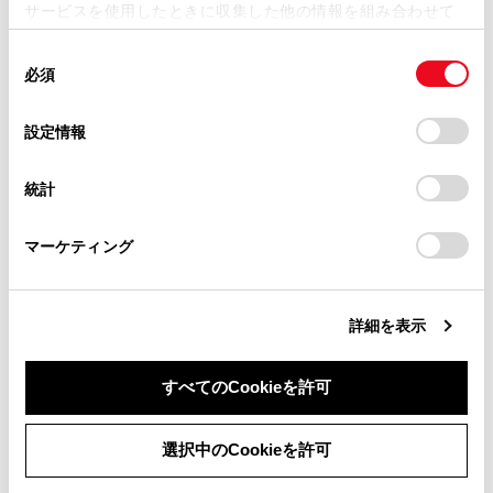
サービスを使用したときに収集した他の情報を組み合わせて
掲載内容は予告なく変更、またはサービスを中止すること
使用することがあります。当ウェブサイトの使用を続行する
があります。
同
とCookie(クッキー)に同意したこととなります。
合わせて見られているページ
必須
意
当サイト（取扱説明書）では、利便性向上のためにお客様
の
「すべてのCookieを許可」をクリックすることで、お客様の
の閲覧履歴、検索履歴を保持しています。削除を希望され
選
デバイスにすべてのCookie(クッキー)が保存されることに同
リヤシート（可倒式）
設定情報
る方は、当社のお客様相談窓口（0800-700-7700）までご
択
意したことになります。Cookie(クッキー)のオプトアウト、
連絡ください。
スマートエントリー＆スタートシステム
設定の変更、同意を撤回したりするにあたっては、当社の
統計
「
Cookie（クッキー）情報の取り扱いについて
お車に関するお問い合わせ・ご相談は
」をご覧くだ
トランク
さい。
https://toyota.jp/faq/?
マーケティング
site_domain=default#otoiawase
までお願いします。
このページは役に立ちましたか？
詳細を表示
すべてのCookieを許可
はい
いいえ
同意しない
同意する
選択中のCookieを許可