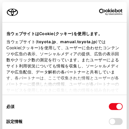
ご利用の条件
情報の番号（[1]/[2]/[3]...）にタッチします。
[<]／[>]または[自動送り]にタッチします。
当サイトには、全ての取扱説明書及び補足資料、正誤表等
前回情報を表示させたときに[自動送り]にタッチ
が掲載されているわけではありません。
当ウェブサイトはCookie(クッキー)を使用します。
していると、情報を表示すると同時に自動送りが
掲載している取扱説明書はお客様の年式に合致しない場合
開始されます。
当ウェブサイト(
toyota.jp
、
manual.toyota.jp
)では
があります。
Cookie(クッキー)を使用して、ユーザーに合わせたコンテン
情報のページを送るときは、[<]／[>]にタッチし
ツや広告の表示、ソーシャルメディアの提供、広告の表示回
取扱説明書は、弊社が著作権その他の知的財産権を保有し
ます。
数やクリック数の測定を行っています。またユーザーによる
ます。弊社の許可なく、取扱説明書の一部または全部を、
サイト利用状況についても情報を収集し、ソーシャルメディ
複製、複写、改変もしくは配信等することはできません。
[自動送り]にタッチすると、情報が自動で送られ
アや広告配信、データ解析の各パートナーと共有していま
ます。すべての情報が表示されたあとは、最初の
す。各パートナーは、ここで収集された情報とユーザーが各
当サイトの利用、または利用できなかったことにより万一
パートナーに提供した他の情報、ユーザーが各パートナーの
ページに戻ります。走行中は自動送りできませ
損害が生じても、弊社は一切責任を負いません。
サービスを使用したときに収集した他の情報を組み合わせて
ん。
掲載内容は予告なく変更、またはサービスを中止すること
使用することがあります。当ウェブサイトの使用を続行する
があります。
同
とCookie(クッキー)に同意したこととなります。
情報の自動送りを中止するときは、[停止]にタッ
必須
意
当サイト（取扱説明書）では、利便性向上のためにお客様
チします。
の
「すべてのCookieを許可」をクリックすることで、お客様の
の閲覧履歴、検索履歴を保持しています。削除を希望され
選
デバイスにすべてのCookie(クッキー)が保存されることに同
自動送り中に[<]／[>]にタッチして、情報を送っ
設定情報
る方は、当社のお客様相談窓口（0800-700-7700）までご
択
意したことになります。Cookie(クッキー)のオプトアウト、
たときは、自動送りは中止されます。