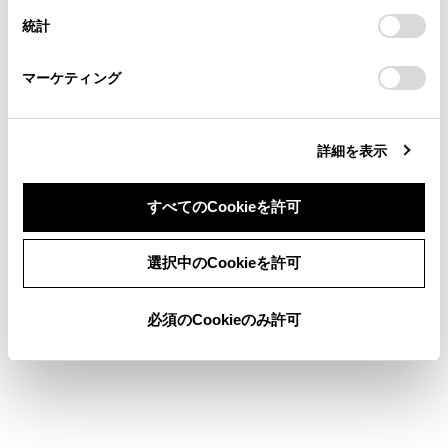
連絡ください。
設定の変更、同意を撤回したりするにあたっては、当社の
統計
「
Cookie（クッキー）情報の取り扱いについて
お車に関するお問い合わせ・ご相談は
」をご覧くだ
[目次]にタッチすると、手順5の画面に戻りま
さい。
https://toyota.jp/faq/?
す。
マーケティング
site_domain=default#otoiawase
までお願いします。
詳細を表示
すべてのCookieを許可
合わせて見られているページ
同意しない
同意する
選択中のCookieを許可
コネクティッドナビ
先読みエコドライブ
必須のCookieのみ許可
マップオンデマンドとは
このページは役に立ちましたか？