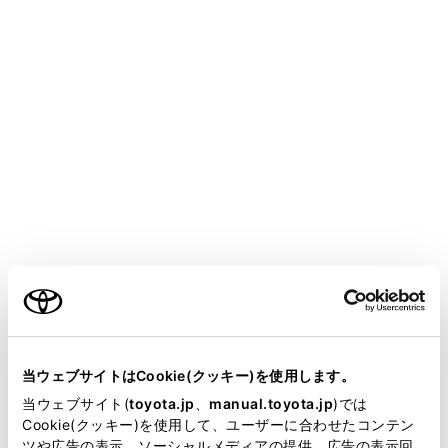
ALPHARD HEV
取扱説明書
万一の場合には
緊急時の対処法
キーをなくしたときは
キーナンバープレートに打刻されたキーナンバーと残り
のキーから、トヨタ販売店でトヨタ純正品の新しいキー
ご利用の条件
を作ることができます。
キーナンバープレートは車の中以外の安全な場所（財布
当サイトには、全ての取扱説明書及び補足資料、正誤表等
の中など）に保管してください。
が掲載されているわけではありません。
当ウェブサイトはCookie(クッキー)を使用します。
掲載している取扱説明書はお客様の年式に合致しない場合
当ウェブサイト(
toyota.jp
、
manual.toyota.jp
)では
注意
があります。
Cookie(クッキー)を使用して、ユーザーに合わせたコンテン
ツや広告の表示、ソーシャルメディアの提供、広告の表示回