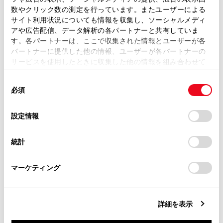
取扱説明書は、弊社が著作権その他の知的財産権を保有し
電子キーを紛失したとき
数やクリック数の測定を行っています。またユーザーによる
ます。弊社の許可なく、取扱説明書の一部または全部を、
サイト利用状況についても情報を収集し、ソーシャルメディ
電子キーを紛失した状態で放置すると、盗難の危
複製、複写、改変もしくは配信等することはできません。
アや広告配信、データ解析の各パートナーと共有していま
険性が極めて高くなります。車両に付属している
す。各パートナーは、ここで収集された情報とユーザーが各
当サイトの利用、または利用できなかったことにより万一
残りの電子キーをすべてお持ちの上、ただちにト
パートナーに提供した他の情報、ユーザーが各パートナーの
損害が生じても、弊社は一切責任を負いません。
サービスを使用したときに収集した他の情報を組み合わせて
ヨタ販売店にご相談ください。
掲載内容は予告なく変更、またはサービスを中止すること
使用することがあります。当ウェブサイトの使用を続行する
があります。
同
とCookie(クッキー)に同意したこととなります。
必須
意
当サイト（取扱説明書）では、利便性向上のためにお客様
の
「すべてのCookieを許可」をクリックすることで、お客様の
の閲覧履歴、検索履歴を保持しています。削除を希望され
選
デバイスにすべてのCookie(クッキー)が保存されることに同
設定情報
る方は、当社のお客様相談窓口（0800-700-7700）までご
択
意したことになります。Cookie(クッキー)のオプトアウト、
連絡ください。
設定の変更、同意を撤回したりするにあたっては、当社の
統計
「
Cookie（クッキー）情報の取り扱いについて
お車に関するお問い合わせ・ご相談は
」をご覧くだ
合わせて見られているページ
さい。
https://toyota.jp/faq/?
マーケティング
site_domain=default#otoiawase
までお願いします。
補機バッテリーがあがったときは
警告灯がついたときは
詳細を表示
ハイブリッドシステムが始動できないときは