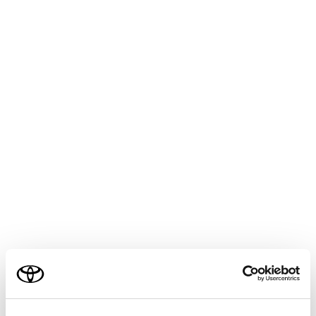
画面例（英字入力）
ご利用の条件
当サイトには、全ての取扱説明書及び補足資料、正誤表等