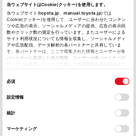
が掲載されているわけではありません。
当ウェブサイトはCookie(クッキー)を使用します。
掲載している取扱説明書はお客様の年式に合致しない場合
当ウェブサイト(
toyota.jp
、
manual.toyota.jp
)では
があります。
Cookie(クッキー)を使用して、ユーザーに合わせたコンテン
[
]／[
]：キーボードを終了して前の画面にもどりま
ツや広告の表示、ソーシャルメディアの提供、広告の表示回
取扱説明書は、弊社が著作権その他の知的財産権を保有し
数やクリック数の測定を行っています。またユーザーによる
す。
ます。弊社の許可なく、取扱説明書の一部または全部を、
サイト利用状況についても情報を収集し、ソーシャルメディ
複製、複写、改変もしくは配信等することはできません。
[
] [
]：カーソルを移動します。
アや広告配信、データ解析の各パートナーと共有していま
す。各パートナーは、ここで収集された情報とユーザーが各
当サイトの利用、または利用できなかったことにより万一
[
]：表示されている以外の予測変換候補を表示しま
パートナーに提供した他の情報、ユーザーが各パートナーの
損害が生じても、弊社は一切責任を負いません。
す。
サービスを使用したときに収集した他の情報を組み合わせて
掲載内容は予告なく変更、またはサービスを中止すること
使用することがあります。当ウェブサイトの使用を続行する
[
]：1つ前の文字を消去します。
があります。
同
とCookie(クッキー)に同意したこととなります。
必須
意
当サイト（取扱説明書）では、利便性向上のためにお客様
[
]：キーボードの種類を切りかえます。
の
「すべてのCookieを許可」をクリックすることで、お客様の
の閲覧履歴、検索履歴を保持しています。削除を希望され
選
デバイスにすべてのCookie(クッキー)が保存されることに同
設定情報
[
]：大文字と小文字を切りかえます。
る方は、当社のお客様相談窓口（0800-700-7700）までご
択
意したことになります。Cookie(クッキー)のオプトアウト、
連絡ください。
設定の変更、同意を撤回したりするにあたっては、当社の
[検索]：入力した文字を確定して検索を実行します。
統計
「
Cookie（クッキー）情報の取り扱いについて
お車に関するお問い合わせ・ご相談は
」をご覧くだ
[
]：キーボードを閉じます。
さい。
https://toyota.jp/faq/?
マーケティング
site_domain=default#otoiawase
までお願いします。
[
]：数字や記号の入力モードに切りかえます。