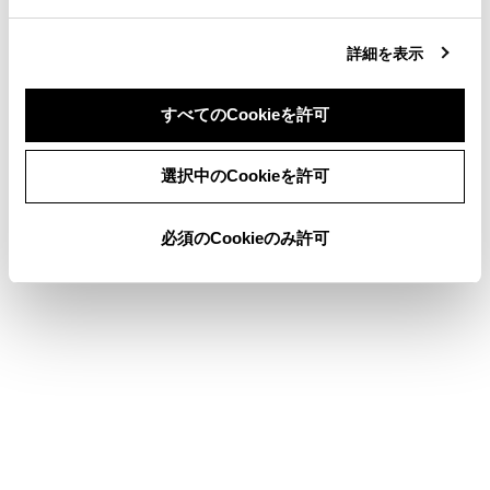
[
]：英字の入力モードに切りかえます。
詳細を表示
知識
すべてのCookieを許可
同意しない
同意する
機能により、表示されるキーボードの種類
選択中のCookieを許可
が異なります。
[
]を長押しすると、キーボードの種類を
必須のCookieのみ許可
直接選ぶことができます。
[
]をダブルタップすると、入力する文字
を大文字に固定することができます。