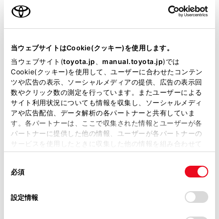
ご利用の条件
ディスプレイ
タッチスクリーンを指で直接ふれて操作します。
当サイトには、全ての取扱説明書及び補足資料、正誤表等
[PWR VOL]ノブ
が掲載されているわけではありません。
当ウェブサイトはCookie(クッキー)を使用します。
オーディオのON/OFFや音量を調整できます。
掲載している取扱説明書はお客様の年式に合致しない場合
当ウェブサイト(
toyota.jp
、
manual.toyota.jp
)では
があります。
Cookie(クッキー)を使用して、ユーザーに合わせたコンテン
ツや広告の表示、ソーシャルメディアの提供、広告の表示回
知識
取扱説明書は、弊社が著作権その他の知的財産権を保有し
数やクリック数の測定を行っています。またユーザーによる
ます。弊社の許可なく、取扱説明書の一部または全部を、
サイト利用状況についても情報を収集し、ソーシャルメディ
複製、複写、改変もしくは配信等することはできません。
液晶画面は、周囲環境や見る方向により画
アや広告配信、データ解析の各パートナーと共有していま
面が白っぽく見えたり、黒っぽく見えたり
す。各パートナーは、ここで収集された情報とユーザーが各
当サイトの利用、または利用できなかったことにより万一
パートナーに提供した他の情報、ユーザーが各パートナーの
します。
損害が生じても、弊社は一切責任を負いません。
サービスを使用したときに収集した他の情報を組み合わせて
掲載内容は予告なく変更、またはサービスを中止すること
太陽の光などの外光が画面にあたると画面
使用することがあります。当ウェブサイトの使用を続行する
があります。
同
とCookie(クッキー)に同意したこととなります。
が見にくくなります。
必須
意
当サイト（取扱説明書）では、利便性向上のためにお客様
偏光レンズを使用したサングラスなどを装
の
「すべてのCookieを許可」をクリックすることで、お客様の
の閲覧履歴、検索履歴を保持しています。削除を希望され
選
デバイスにすべてのCookie(クッキー)が保存されることに同
着すると、画面が暗く見えたり、見にくく
設定情報
る方は、当社のお客様相談窓口（0800-700-7700）までご
択
意したことになります。Cookie(クッキー)のオプトアウト、
なったりします。
連絡ください。
設定の変更、同意を撤回したりするにあたっては、当社の