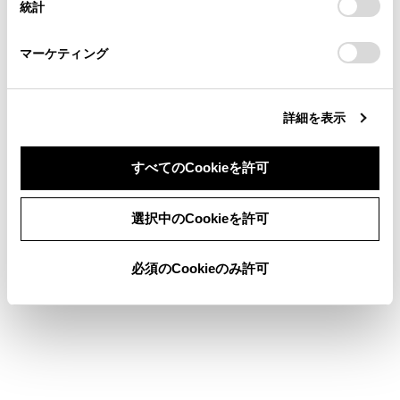
統計
「
Cookie（クッキー）情報の取り扱いについて
お車に関するお問い合わせ・ご相談は
」をご覧くだ
さい。
https://toyota.jp/faq/?
警告
マーケティング
site_domain=default#otoiawase
までお願いします。
安全のため、運転者は走行中に極力操作をせ
ず、停車させてから操作をしてください。走行
詳細を表示
中の操作はハンドル操作を誤るなど思わぬ事故
につながるおそれがあり危険です。なお、走行
中に画面を見るときは、必要最小限の時間にし
すべてのCookieを許可
てください。
同意しない
同意する
選択中のCookieを許可
注意
必須のCookieのみ許可
エンジン＜ハイブリッドシステム＞が停止した
状態で長時間使用しないでください。12Vバッ
テリーがあがるおそれがあります。