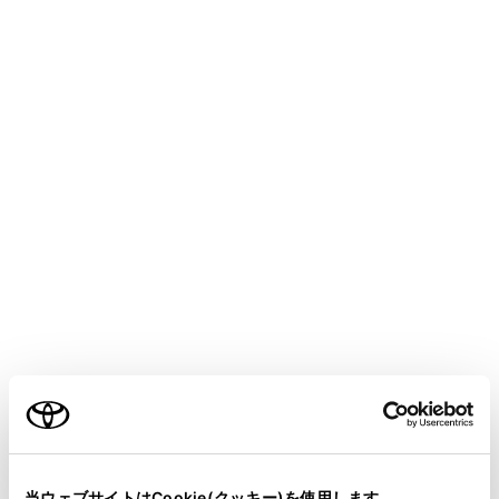
ALPHARD HEV
取扱説明書
運転
運転のしかた
トランスミッション（エレクト
ロシフトマチックタイプシフト
レバー装着車）
メニュー
目的や状況に応じてシフトポジションを選択してくださ
い。
ご利用の条件
シフトポジションの使用目的について
当サイトには、全ての取扱説明書及び補足資料、正誤表等
が掲載されているわけではありません。
当ウェブサイトはCookie(クッキー)を使用します。