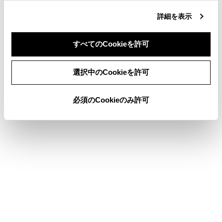
詳細を表示
PDA（プロアクティブドライビングアシスト）
レーダークルーズコントロール
すべてのCookieを許可
LTA（レーントレーシングアシスト）
同意しない
同意する
選択中のCookieを許可
必須のCookieのみ許可
このページは役に立ちましたか？
はい
いいえ
ブックマーク
あとで読む