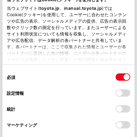
シフトポジションの切りかえ方法と表示につい
掲載している取扱説明書はお客様の年式に合致しない場合
当ウェブサイト(
toyota.jp
、
manual.toyota.jp
)では
て
があります。
Cookie(クッキー)を使用して、ユーザーに合わせたコンテン
ツや広告の表示、ソーシャルメディアの提供、広告の表示回
取扱説明書は、弊社が著作権その他の知的財産権を保有し
エコドライブモードの選択
数やクリック数の測定を行っています。またユーザーによる
ます。弊社の許可なく、取扱説明書の一部または全部を、
サイト利用状況についても情報を収集し、ソーシャルメディ
複製、複写、改変もしくは配信等することはできません。
アや広告配信、データ解析の各パートナーと共有していま
Dポジションでレンジ選択するには
す。各パートナーは、ここで収集された情報とユーザーが各
当サイトの利用、または利用できなかったことにより万一
パートナーに提供した他の情報、ユーザーが各パートナーの
損害が生じても、弊社は一切責任を負いません。
サービスを使用したときに収集した他の情報を組み合わせて
S モードでシフトレンジ選択するには
掲載内容は予告なく変更、またはサービスを中止すること
使用することがあります。当ウェブサイトの使用を続行する
があります。
同
とCookie(クッキー)に同意したこととなります。
必須
自動Pポジション切り替え機能を作動させず
意
当サイト（取扱説明書）では、利便性向上のためにお客様
に、シフトポジションをNに保持したいときは
の
「すべてのCookieを許可」をクリックすることで、お客様の
の閲覧履歴、検索履歴を保持しています。削除を希望され
選
デバイスにすべてのCookie(クッキー)が保存されることに同
設定情報
る方は、当社のお客様相談窓口（0800-700-7700）までご
択
意したことになります。Cookie(クッキー)のオプトアウト、
連絡ください。
設定の変更、同意を撤回したりするにあたっては、当社の
統計
「
Cookie（クッキー）情報の取り扱いについて
お車に関するお問い合わせ・ご相談は
」をご覧くだ
さい。
https://toyota.jp/faq/?
マーケティング
site_domain=default#otoiawase
までお願いします。
合わせて見られているページ