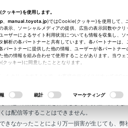
e(クッキー)を使用します。
シートの調整
jp
、
manual.toyota.jp
)ではCookie(クッキー)を使用して
の表示、ソーシャルメディアの提供、広告の表示回数やクリ
アレンジ
ユーザーによるサイト利用状況についても情報を収集し、ソ
タ解析の各パートナーと共有しています。各パートナーは、
各パートナーに提供した他の情報、ユーザーが各パートナー
た他の情報を組み合わせて使用することがあります。当ウェ
ie(クッキー)に同意したこととなります。
許可」をクリックすることで、お客様のデバイスにすべてのCook
レンジ
明書及び補足資料、正誤表等が掲載されているわ
意したことになります。Cookie(クッキー)のオプトアウト
るにあたっては、当社の「
Cookie（クッキー）情報の取り
客様の年式に合致しない場合があります。
報
統計
マーケティング
フラットモード
その他の知的財産権を保有します。弊社の許可な
くは配信等することはできません。
ットモード
できなかったことにより万一損害が生じても、弊