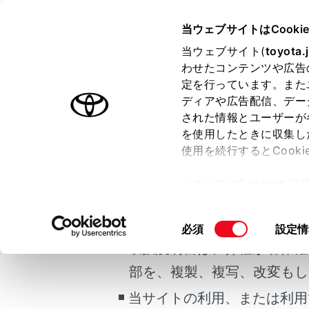
ALPHARD HEV
取扱説明書
当ウェブサイトはCooki
運転する前に
当ウェブサイト(
toyota.
ホーム
わせたコンテンツや広告
シート
定を行っています。また
はじめに
ディアや広告配信、デー
された情報とユーザーが
安全・安心のために
メニュー
を使用したときに収集し
ご利用の条件
走行に関する情報表示
使用を続行するとCook
運転する前に
「すべてのCookieを
運転
シートア
当サイトには、全ての取扱説
ー)が保存されることに同
室内装備・機能
更、同意を撤回したりす
掲載している取扱説明書はお
同
必須
設定情
マルチメディア
て
」をご覧ください。
フロント
意
取扱説明書は、弊社が著作権
お手入れのしかた
の
部を、複製、複写、改変もし
万一の場合には
リヤフラ
選
択
当サイトの利用、または利用
車両情報