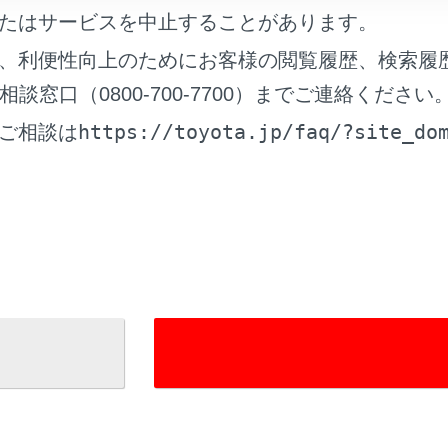
モード
たはサービスを中止することがあります。
、利便性向上のためにお客様の閲覧履歴、検索履
スモード
窓口（0800-700-7700）までご連絡ください
https://toyota.jp/faq/?site_do
ご相談は
れているページ
このページ
ト
ーアクセスシステム／ポジションメモリー／メモ
能