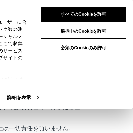
すべてのCookieを許可
、ユーザーに合
ック数の測
選択中のCookieを許可
ーシャルメ
ここで収集
必須のCookieのみ許可
のサービス
ブサイトの
ie(クッキ
けではありません。
、設定の変
扱いについ
詳細を表示
く、取扱説明書の一部または全
社は一切責任を負いません。