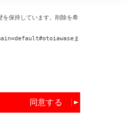
歴を保持しています。削除を希
。
main=default#otoiawase
ま
は役に立ちましたか？
はい
いいえ
同意する