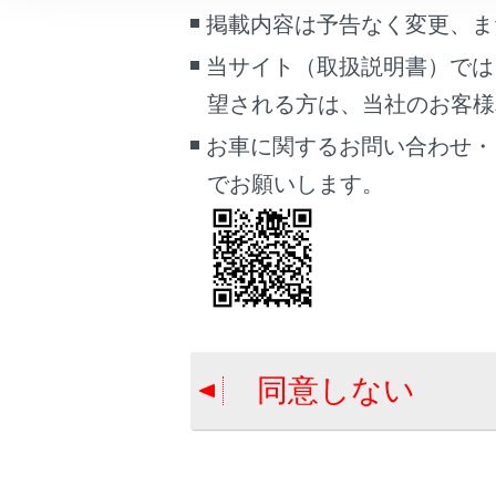
ラゲージ
こんなときは
掲載内容は予告なく変更、ま
当サイト（取扱説明書）では
ブックマーク
リラック
望される方は、当社のお客様相談
あとで読む
お車に関するお問い合わせ・
PDFで見る
でお願いします。
車両
マルチメディア
合わせて見ら
画面表示設定
セカンドシー
個人情報の取扱いについて
パワーイージ
リーコール機
サイト利用について
同意しない
お問い合わせ
バックドア