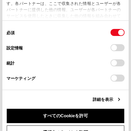
す。各パートナーは、ここで収集された情報とユーザーが各
当サイトの利用、または利用できなかったことにより万一
パートナーに提供した他の情報、ユーザーが各パートナーの
損害が生じても、弊社は一切責任を負いません。
サービスを使用したときに収集した他の情報を組み合わせて
掲載内容は予告なく変更、またはサービスを中止すること
使用することがあります。当ウェブサイトの使用を続行する
があります。
同
とCookie(クッキー)に同意したこととなります。
必須
意
当サイト（取扱説明書）では、利便性向上のためにお客様
の
「すべてのCookieを許可」をクリックすることで、お客様の
の閲覧履歴、検索履歴を保持しています。削除を希望され
合わせて見られているページ
選
デバイスにすべてのCookie(クッキー)が保存されることに同
設定情報
る方は、当社のお客様相談窓口（0800-700-7700）までご
択
意したことになります。Cookie(クッキー)のオプトアウト、
連絡ください。
設定の変更、同意を撤回したりするにあたっては、当社の
PDA（プロアクティブドライビングアシスト）
統計
「
Cookie（クッキー）情報の取り扱いについて
お車に関するお問い合わせ・ご相談は
」をご覧くだ
レーダークルーズコントロール
さい。
https://toyota.jp/faq/?
マーケティング
site_domain=default#otoiawase
までお願いします。
ブレーキホールド
詳細を表示
このページは役に立ちましたか？
すべてのCookieを許可
同意しない
同意する
はい
いいえ