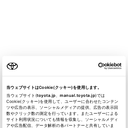
ALPHARD HEV
取扱説明書
運転
運転支援装置について
LTA（レーントレーシングアシ
スト）
ご利用の条件
メニュー
当サイトには、全ての取扱説明書及び補足資料、正誤表等
が掲載されているわけではありません。
当ウェブサイトはCookie(クッキー)を使用します。
LTAの機能
掲載している取扱説明書はお客様の年式に合致しない場合
当ウェブサイト(
toyota.jp
、
manual.toyota.jp
)では
があります。
Cookie(クッキー)を使用して、ユーザーに合わせたコンテン
ツや広告の表示、ソーシャルメディアの提供、広告の表示回
システムのON／OFF を変更する
取扱説明書は、弊社が著作権その他の知的財産権を保有し
数やクリック数の測定を行っています。またユーザーによる
ます。弊社の許可なく、取扱説明書の一部または全部を、
サイト利用状況についても情報を収集し、ソーシャルメディ
複製、複写、改変もしくは配信等することはできません。
アや広告配信、データ解析の各パートナーと共有していま
ディスプレイ表示とシステムの作動状況