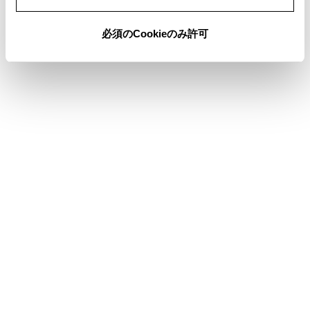
必須のCookieのみ許可
合わせて見られているページ
パノラミックビュー＆フロントビューについて
パノラミックビューモニターの設定を変更する
故障とお考えになる前に
このページは役に立ちましたか？
はい
いいえ