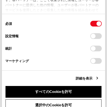
当サイトの利用、または利用できなかったことにより万一
サイドビュー
パートナーに提供した他の情報、ユーザーが各パートナーの
損害が生じても、弊社は一切責任を負いません。
クリアランスソナー
サービスを使用したときに収集した他の情報を組み合わせて
掲載内容は予告なく変更、またはサービスを中止すること
センサーが障害物を検知すると、画面にインジケー
使用することがあります。当ウェブサイトの使用を続行する
があります。
同
とCookie(クッキー)に同意したこととなります。
ターが表示され、ブザーが鳴ります。（クリアラン
必須
意
当サイト（取扱説明書）では、利便性向上のためにお客様
スソナーについては、別冊「取扱書」をご覧くださ
の
「すべてのCookieを許可」をクリックすることで、お客様の
の閲覧履歴、検索履歴を保持しています。削除を希望され
い。）
選
デバイスにすべてのCookie(クッキー)が保存されることに同
設定情報
る方は、当社のお客様相談窓口（0800-700-7700）までご
択
意したことになります。Cookie(クッキー)のオプトアウト、
ワイドフロントビュー
連絡ください。
設定の変更、同意を撤回したりするにあたっては、当社の
統計
バックビュー
「
Cookie（クッキー）情報の取り扱いについて
お車に関するお問い合わせ・ご相談は
」をご覧くだ
さい。
https://toyota.jp/faq/?
ワイドバックビュー
マーケティング
site_domain=default#otoiawase
までお願いします。
知識
詳細を表示
クリアランスソナーの表示位置とカメラ映
すべてのCookieを許可
像に映し出される障害物の位置は合わない
ことがあります。
同意しない
同意する
選択中のCookieを許可