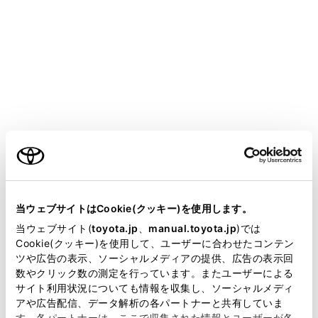
サイドビュー＆バックビュー
ご利用の条件
当サイトには、全ての取扱説明書及び補足資料、正誤表等
サイドビュー＆ワイドバックビュー
が掲載されているわけではありません。
当ウェブサイトはCookie(クッキー)を使用します。
掲載している取扱説明書はお客様の年式に合致しない場合
当ウェブサイト(
toyota.jp
、
manual.toyota.jp
)では
があります。
Cookie(クッキー)を使用して、ユーザーに合わせたコンテン
ツや広告の表示、ソーシャルメディアの提供、広告の表示回
取扱説明書は、弊社が著作権その他の知的財産権を保有し
数やクリック数の測定を行っています。またユーザーによる
ます。弊社の許可なく、取扱説明書の一部または全部を、
サイト利用状況についても情報を収集し、ソーシャルメディ
複製、複写、改変もしくは配信等することはできません。
アや広告配信、データ解析の各パートナーと共有していま
す。各パートナーは、ここで収集された情報とユーザーが各