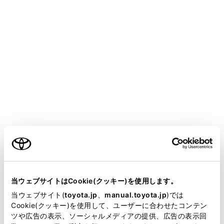
ALPHARD HEV
取扱説明書
ィア
各種設定および登録
リヤシートエンターテインメントシステム設定
リヤシートエンターテインメン
トシステムのライセンス情報を
確認する
ご利用の条件
当サイトには、全ての取扱説明書及び補足資料、正誤表等
が掲載されているわけではありません。
次のいずれかの操作をして、リヤシートエンターテ
当ウェブサイトはCookie(クッキー)を使用します。
インメントシステム設定画面を表示します。
掲載している取扱説明書はお客様の年式に合致しない場合
当ウェブサイト(
toyota.jp
、
manual.toyota.jp
)では
があります。
Cookie(クッキー)を使用して、ユーザーに合わせたコンテン
メインメニューの[
]を選択します。
ツや広告の表示、ソーシャルメディアの提供、広告の表示回
取扱説明書は、弊社が著作権その他の知的財産権を保有し