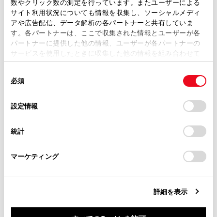
数やクリック数の測定を行っています。またユーザーによる
リヤマルチオペレーションパネルのオーディオ操
ます。弊社の許可なく、取扱説明書の一部または全部を、
サイト利用状況についても情報を収集し、ソーシャルメディ
作画面で、[メニュー]>[
]の順に選択します。
複製、複写、改変もしくは配信等することはできません。
アや広告配信、データ解析の各パートナーと共有していま
す。各パートナーは、ここで収集された情報とユーザーが各
当サイトの利用、または利用できなかったことにより万一
[ライセンス情報]を選択します。
パートナーに提供した他の情報、ユーザーが各パートナーの
損害が生じても、弊社は一切責任を負いません。
ソフトウェア情報が表示されます。
サービスを使用したときに収集した他の情報を組み合わせて
掲載内容は予告なく変更、またはサービスを中止すること
使用することがあります。当ウェブサイトの使用を続行する
があります。
同
とCookie(クッキー)に同意したこととなります。
必須
意
当サイト（取扱説明書）では、利便性向上のためにお客様
の
「すべてのCookieを許可」をクリックすることで、お客様の
の閲覧履歴、検索履歴を保持しています。削除を希望され
選
デバイスにすべてのCookie(クッキー)が保存されることに同
設定情報
る方は、当社のお客様相談窓口（0800-700-7700）までご
択
意したことになります。Cookie(クッキー)のオプトアウト、
連絡ください。
設定の変更、同意を撤回したりするにあたっては、当社の
合わせて見られているページ
統計
「
Cookie（クッキー）情報の取り扱いについて
お車に関するお問い合わせ・ご相談は
」をご覧くだ
さい。
https://toyota.jp/faq/?
ソフトウェア情報の確認や更新をする
マーケティング
site_domain=default#otoiawase
までお願いします。
ドライバーを登録する
ドライバーの特定方法を設定する
詳細を表示