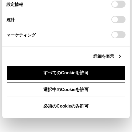
選
デバイスにすべてのCookie(クッキー)が保存されることに同
設定情報
る方は、当社のお客様相談窓口（0800-700-7700）までご
択
検索履歴
意したことになります。Cookie(クッキー)のオプトアウト、
連絡ください。
設定の変更、同意を撤回したりするにあたっては、当社の
統計
「
Cookie（クッキー）情報の取り扱いについて
お車に関するお問い合わせ・ご相談は
」をご覧くだ
履歴がありません
さい。
https://toyota.jp/faq/?
マーケティング
site_domain=default#otoiawase
までお願いします。
詳細を表示
ブックマーク
あとで読む
すべてのCookieを許可
個人情報の取扱いについて
同意しない
同意する
サイト利用について
選択中のCookieを許可
お問い合わせ
©1995-2026 TOYOTA MOTOR CORPORATION. ALL RIGHTS RESERVED.
必須のCookieのみ許可