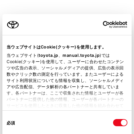
ALPHARD HEV
取扱説明書
ご利用の条件
当サイトには、全ての取扱説明書及び補足資料、正誤表等
ビジュアル検索
さくいん検索
よくある
が掲載されているわけではありません。
当ウェブサイトはCookie(クッキー)を使用します。
お問い合わせ
掲載している取扱説明書はお客様の年式に合致しない場合
当ウェブサイト(
toyota.jp
、
manual.toyota.jp
)では
があります。
Cookie(クッキー)を使用して、ユーザーに合わせたコンテン
緊急対応一覧
警告灯/表示灯一覧
ツや広告の表示、ソーシャルメディアの提供、広告の表示回
取扱説明書は、弊社が著作権その他の知的財産権を保有し
数やクリック数の測定を行っています。またユーザーによる
ます。弊社の許可なく、取扱説明書の一部または全部を、
サイト利用状況についても情報を収集し、ソーシャルメディ
複製、複写、改変もしくは配信等することはできません。
アや広告配信、データ解析の各パートナーと共有していま
閲覧履歴
す。各パートナーは、ここで収集された情報とユーザーが各
当サイトの利用、または利用できなかったことにより万一
パートナーに提供した他の情報、ユーザーが各パートナーの
損害が生じても、弊社は一切責任を負いません。
サービスを使用したときに収集した他の情報を組み合わせて
履歴がありません
掲載内容は予告なく変更、またはサービスを中止すること
使用することがあります。当ウェブサイトの使用を続行する
があります。
同
とCookie(クッキー)に同意したこととなります。
必須
意
当サイト（取扱説明書）では、利便性向上のためにお客様
の
「すべてのCookieを許可」をクリックすることで、お客様の
の閲覧履歴、検索履歴を保持しています。削除を希望され