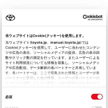
アクセサリーソケットを使うには
ご利用の条件
充電用USB Type-C端子
当サイトには、全ての取扱説明書及び補足資料、正誤表等
ワイヤレス充電器（おくだけ充電）を使うには
が掲載されているわけではありません。
当ウェブサイトはCookie(クッキー)を使用します。
掲載している取扱説明書はお客様の年式に合致しない場合
当ウェブサイト(
toyota.jp
、
manual.toyota.jp
)では
があります。
Cookie(クッキー)を使用して、ユーザーに合わせたコンテン
ルーフサンシェード
ツや広告の表示、ソーシャルメディアの提供、広告の表示回
取扱説明書は、弊社が著作権その他の知的財産権を保有し
数やクリック数の測定を行っています。またユーザーによる
ます。弊社の許可なく、取扱説明書の一部または全部を、
サイドサンシェード（マニュアルタイプ）
サイト利用状況についても情報を収集し、ソーシャルメディ
複製、複写、改変もしくは配信等することはできません。
アや広告配信、データ解析の各パートナーと共有していま
す。各パートナーは、ここで収集された情報とユーザーが各
当サイトの利用、または利用できなかったことにより万一
サイドサンシェード（電動タイプ）
パートナーに提供した他の情報、ユーザーが各パートナーの
損害が生じても、弊社は一切責任を負いません。
サービスを使用したときに収集した他の情報を組み合わせて
掲載内容は予告なく変更、またはサービスを中止すること
サイドテーブル
使用することがあります。当ウェブサイトの使用を続行する
があります。
同
とCookie(クッキー)に同意したこととなります。
必須
意
当サイト（取扱説明書）では、利便性向上のためにお客様
買い物フック
の
「すべてのCookieを許可」をクリックすることで、お客様の
の閲覧履歴、検索履歴を保持しています。削除を希望され
選