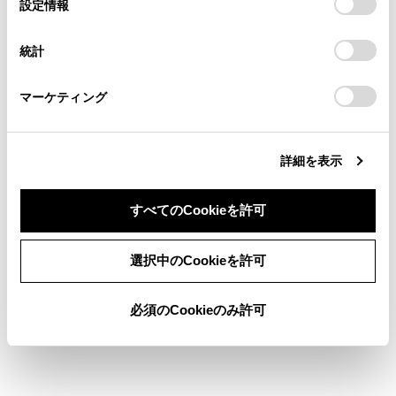
デバイスにすべてのCookie(クッキー)が保存されることに同
設定情報
る方は、当社のお客様相談窓口（0800-700-7700）までご
択
意したことになります。Cookie(クッキー)のオプトアウト、
アシストグリップを使うには
連絡ください。
設定の変更、同意を撤回したりするにあたっては、当社の
統計
「
Cookie（クッキー）情報の取り扱いについて
お車に関するお問い合わせ・ご相談は
」をご覧くだ
コートフック
さい。
https://toyota.jp/faq/?
マーケティング
site_domain=default#otoiawase
までお願いします。
詳細を表示
すべてのCookieを許可
合わせて見られているページ
同意しない
同意する
選択中のCookieを許可
アクセサリーコンセント（AC100V・1500W）・非常時給電
システム
フロントオートエアコン
必須のCookieのみ許可
ステアリングヒーター／シートヒーター／シートベンチレー
ター