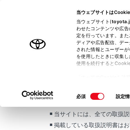
ALPHARD HEV
取扱説明書
当ウェブサイトはCooki
マルチメディア
当ウェブサイト(
toyota.
ホーム
わせたコンテンツや広告
Appl
定を行っています。また
はじめに
ディアや広告配信、デー
された情報とユーザーが
安全・安心のために
を使用したときに収集し
走行に関する情報表示
使用を続行するとCook
運転する前に
Apple 
「すべてのCookieを
使用上の留
運転
ー)が保存されることに同
室内装備・機能
ご利用の条件
更、同意を撤回したりす
同
必須
設定情
知識
マルチメディア
て
」をご覧ください。
意
お手入れのしかた
の
A
当サイトには、全ての取扱説
万一の場合には
選
A
択
掲載している取扱説明書はお
車両情報
あ