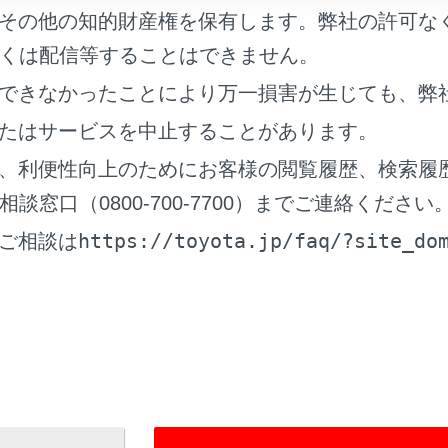
その他の知的財産権を保有します。弊社の許可な
Phoneが接続されている状態で、他ソースからApple CarP
くは配信等することはできません。
たトラックから再生されます。
できなかったことにより万一損害が生じても、弊
たはサービスを中止することがあります。
、利便性向上のためにお客様の閲覧履歴、検索履
全のため、運転者は運転中にiPhoneを操作しないでください
窓口（0800-700-7700）までご連絡ください
https://toyota.jp/faq/?site_do
ご相談は
Phoneを車室内に放置しないでください。車室内が高温のときに
続中にiPhoneを押さえたり、不必要な圧力を加えたりしないで
れがあります。
子に異物を入れないでください。iPhoneや端子が破損するお