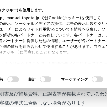
e(クッキー)を使用します。
オーディオシステム
Apple CarPlayの操作
jp
、
manual.toyota.jp
)ではCookie(クッキー)を使用して
の表示、ソーシャルメディアの提供、広告の表示回数やクリ
e CarPlayの再生についての留
ユーザーによるサイト利用状況についても情報を収集し、ソ
タ解析の各パートナーと共有しています。各パートナーは、
各パートナーに提供した他の情報、ユーザーが各パートナー
た他の情報を組み合わせて使用することがあります。当ウェ
ie(クッキー)に同意したこととなります。
CarPlayを再生するとき、特に気を付けていただきたいことがあ
許可」をクリックすることで、お客様のデバイスにすべてのCook
意事項
）
意したことになります。Cookie(クッキー)のオプトアウト
るにあたっては、当社の「
Cookie（クッキー）情報の取り
報
統計
マーケティング
ndroid Autoを接続しているときは、この機能を使用できません
明書及び補足資料、正誤表等が掲載されているわ
pple CarPlayをUSBで接続しているときに、接続する機
客様の年式に合致しない場合があります。
ります。