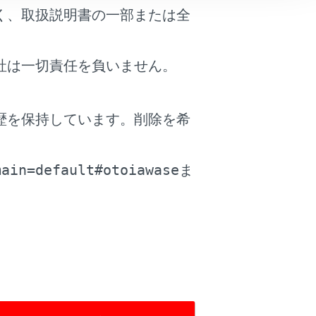
く、取扱説明書の一部または全
layに切りかえたとき、前回、最後に再生して
社は一切責任を負いません。
歴を保持しています。削除を希
。
。
main=default#otoiawase
ま
iPhoneが故障するおそれがあります。
ください。iPhoneや端子が破損するお
それがあります。