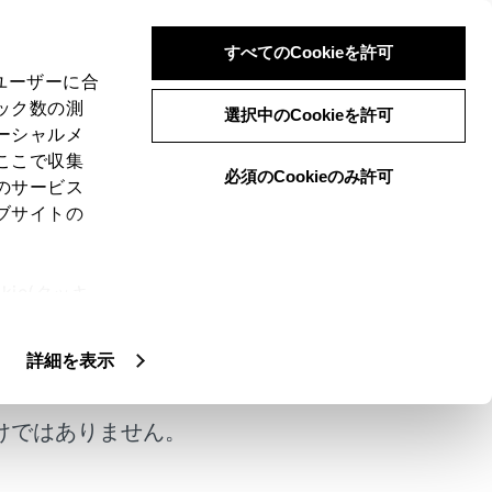
すべてのCookieを許可
、ユーザーに合
ック数の測
意事項
選択中のCookieを許可
ーシャルメ
ここで収集
必須のCookieのみ許可
のサービス
ブサイトの
ります。（→
Apple CarPlay/Android Auto
ie(クッキ
、設定の変
扱いについ
詳細を表示
。
けではありません。
器を抜き挿ししたりすると、雑音が出ることが