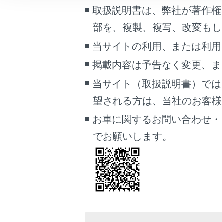
こんなときは
取扱説明書は、弊社が著作権
i
部を、複製、複写、改変もし
い
ブックマーク
当サイトの利用、または利用
あとで読む
掲載内容は予告なく変更、ま
警告
PDFで見る
当サイト（取扱説明書）では
車両
安
マルチメディア
望される方は、当社のお客様相談
お車に関するお問い合わせ・
画面表示設定
注意
でお願いします。
個人情報の取扱いについて
i
サイト利用について
接
お問い合わせ
そ
端