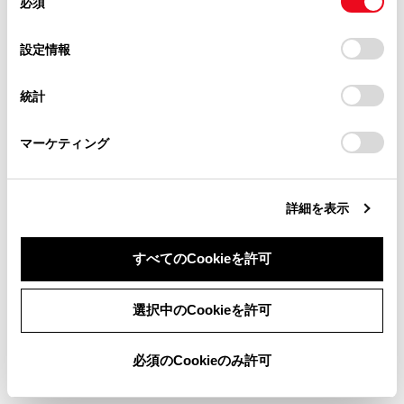
必須
地点を目的地としてルート案内を開始します。
意
当サイト（取扱説明書）では、利便性向上のためにお客様
の
「すべてのCookieを許可」をクリックすることで、お客様の
の閲覧履歴、検索履歴を保持しています。削除を希望され
地点を目的地として全ルート図表示画面が表示
選
デバイスにすべてのCookie(クッキー)が保存されることに同
設定情報
る方は、当社のお客様相談窓口（0800-700-7700）までご
されます。すでに目的地を設定している場合、
択
意したことになります。Cookie(クッキー)のオプトアウト、
連絡ください。
経由地として追加することもできます。
設定の変更、同意を撤回したりするにあたっては、当社の
統計
「
Cookie（クッキー）情報の取り扱いについて
お車に関するお問い合わせ・ご相談は
」をご覧くだ
同じ地点に複数の施設が重なっている場合に施
さい。
https://toyota.jp/faq/?
設の一覧が表示されます。
マーケティング
site_domain=default#otoiawase
までお願いします。
タッチすると、その施設の情報表示に切りかわ
ります。情報表示の[
] [
]で切りかえるこ
ともできます。
詳細を表示
すべてのCookieを許可
同意しない
同意する
選択中のCookieを許可
合わせて見られているページ
必須のCookieのみ許可
目的地検索画面の見方