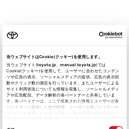
ご利用の条件
当サイトには、全ての取扱説明書及び補足資料、正誤表等
が掲載されているわけではありません。
当ウェブサイトはCookie(クッキー)を使用します。
掲載している取扱説明書はお客様の年式に合致しない場合
当ウェブサイト(
toyota.jp
、
manual.toyota.jp
)では
があります。
お気に入りに登録するためにタッチします。
Cookie(クッキー)を使用して、ユーザーに合わせたコンテン
ツや広告の表示、ソーシャルメディアの提供、広告の表示回
取扱説明書は、弊社が著作権その他の知的財産権を保有し
インターネットから取得した評価などの情報が
数やクリック数の測定を行っています。またユーザーによる
ます。弊社の許可なく、取扱説明書の一部または全部を、
表示されます。
サイト利用状況についても情報を収集し、ソーシャルメディ
複製、複写、改変もしくは配信等することはできません。
アや広告配信、データ解析の各パートナーと共有していま
タッチした地点の住所や営業時間などの詳細な
す。各パートナーは、ここで収集された情報とユーザーが各
当サイトの利用、または利用できなかったことにより万一
情報が表示されます。
パートナーに提供した他の情報、ユーザーが各パートナーの
損害が生じても、弊社は一切責任を負いません。
サービスを使用したときに収集した他の情報を組み合わせて
施設に登録された電話番号に電話をかけるため
掲載内容は予告なく変更、またはサービスを中止すること
使用することがあります。当ウェブサイトの使用を続行する
にタッチします。
があります。
同
とCookie(クッキー)に同意したこととなります。