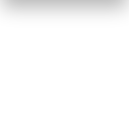
コネクティッドナビ
地図を更新する
このページは役に立ちましたか？
はい
いいえ
ブックマーク
あとで読む
個人情報の取扱いについて