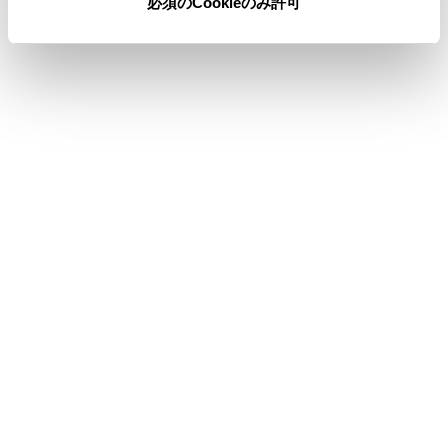
必須のCookieのみ許可
合わせて見られているページ
ヘッドアップディスプレイ
マルチインフォメーションディスプレイ
警告灯／表示灯
このページは役に立ちましたか？
はい
いいえ