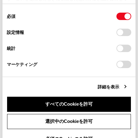
掲載内容は予告なく変更、またはサービスを中止すること
使用することがあります。当ウェブサイトの使用を続行する
4WD作動状態表示（4WD車）
があります。
同
とCookie(クッキー)に同意したこととなります。
必須
意
当サイト（取扱説明書）では、利便性向上のためにお客様
の
「すべてのCookieを許可」をクリックすることで、お客様の
地図表示
の閲覧履歴、検索履歴を保持しています。削除を希望され
選
デバイスにすべてのCookie(クッキー)が保存されることに同
設定情報
る方は、当社のお客様相談窓口（0800-700-7700）までご
択
意したことになります。Cookie(クッキー)のオプトアウト、
連絡ください。
オーディオシステム連携表示について
設定の変更、同意を撤回したりするにあたっては、当社の
統計
「
Cookie（クッキー）情報の取り扱いについて
お車に関するお問い合わせ・ご相談は
」をご覧くだ
さい。
https://toyota.jp/faq/?
ナビゲーションシステム連携表示について
マーケティング
site_domain=default#otoiawase
までお願いします。
優先的に表示される情報
詳細を表示
パワースイッチをOFFにしたときに表示される
項目
すべてのCookieを許可
同意しない
同意する
選択中のCookieを許可