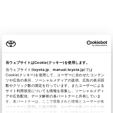
燃費グラフ
エコアクセルガイド／エコジャッジ
始動後走行時間／EV 走行比率
ご利用の条件
エネルギーモニター
当サイトには、全ての取扱説明書及び補足資料、正誤表等
が掲載されているわけではありません。
当ウェブサイトはCookie(クッキー)を使用します。
運転支援システム情報
掲載している取扱説明書はお客様の年式に合致しない場合
当ウェブサイト(
toyota.jp
、
manual.toyota.jp
)では
があります。
Cookie(クッキー)を使用して、ユーザーに合わせたコンテン
ドライブインフォメーション
ツや広告の表示、ソーシャルメディアの提供、広告の表示回
取扱説明書は、弊社が著作権その他の知的財産権を保有し
数やクリック数の測定を行っています。またユーザーによる
ます。弊社の許可なく、取扱説明書の一部または全部を、
サイト利用状況についても情報を収集し、ソーシャルメディ
ブランク（非表示）
複製、複写、改変もしくは配信等することはできません。
アや広告配信、データ解析の各パートナーと共有していま
す。各パートナーは、ここで収集された情報とユーザーが各
当サイトの利用、または利用できなかったことにより万一
瞬間燃費／燃費履歴画面
パートナーに提供した他の情報、ユーザーが各パートナーの
損害が生じても、弊社は一切責任を負いません。
サービスを使用したときに収集した他の情報を組み合わせて