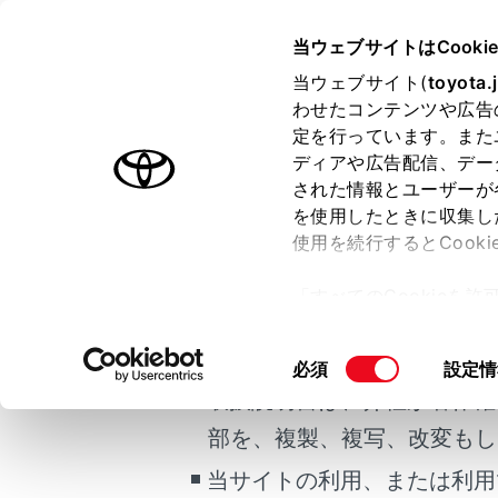
ALPHARD HEV
取扱説明書
当ウェブサイトはCooki
マルチメディア
当ウェブサイト(
toyota.
ホーム
わせたコンテンツや広告
®
Wi-Fi
定を行っています。また
はじめに
ディアや広告配信、デー
された情報とユーザーが
安全・安心のために
メニュー
を使用したときに収集し
ご利用の条件
走行に関する情報表示
使用を続行するとCook
運転する前に
マルチメディ
「すべてのCookieを
運転
当サイトには、全ての取扱説
ー)が保存されることに同
室内装備・機能
この機
更、同意を撤回したりす
掲載している取扱説明書はお
いる移
同
必須
設定情
マルチメディア
て
」をご覧ください。
マチュ
意
取扱説明書は、弊社が著作権
お手入れのしかた
の
す）こ
部を、複製、複写、改変もし
万一の場合には
選
器から
択
回避し
当サイトの利用、または利用
車両情報