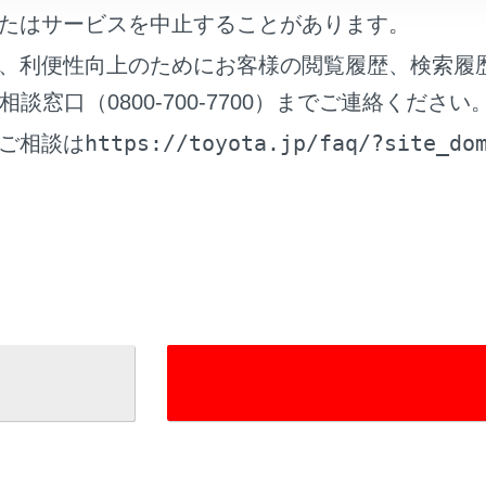
の使用周波数帯は2.4GHz帯です。変調方式としてDS-SS変
たはサービスを中止することがあります。
干渉距離は40m以下です。この機器は全帯域を使用し、かつ移
、利便性向上のためにお客様の閲覧履歴、検索履
窓口（0800-700-7700）までご連絡ください
ーカーやその他の医療用電気機器をお使いの方は
https://toyota.jp/faq/?site_do
ご相談は
uetooth
を同時に使用するとき
®
ついて知っておいていただきたいこと
れているページ
このページ
®機器との接続