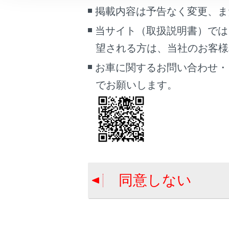
こんなときは
この機器
掲載内容は予告なく変更、ま
想定与
当サイト（取扱説明書）では
ブックマーク
望される方は、当社のお客様相談
あとで読む
ペースメ
お車に関するお問い合わせ・
PDFで見る
でお願いします。
車両
Wi-Fi
とBl
®
マルチメディア
Wi-Fi
に
画面表示設定
®
個人情報の取扱いについて
サイト利用について
同意しない
お問い合わせ
合わせて見ら
Bluetooth