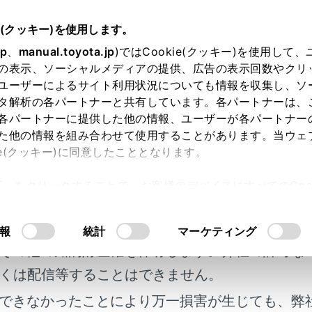
e(クッキー)を使用します。
スマートフォンや通信機器の接続
Wi-Fi®ネットワークへの接続
jp
、
manual.toyota.jp
)ではCookie(クッキー)を使用して
の表示、ソーシャルメディアの提供、広告の表示回数やクリ
機器使用上の留意事項
ユーザーによるサイト利用状況についても情報を収集し、ソ
タ解析の各パートナーと共有しています。各パートナーは、
各パートナーに提供した他の情報、ユーザーが各パートナー
た他の情報を組み合わせて使用することがあります。当ウェ
ie(クッキー)に同意したこととなります。
®
アシステムのWi-Fi
を利用するとき、特に気を付けていただ
許可」をクリックすることで、お客様のデバイスにすべてのCook
明書及び補足資料、正誤表等が掲載されているわ
意したことになります。Cookie(クッキー)のオプトアウト
器の使用周波数帯では、電子レンジ等の産業・科学・医療用機
るにあたっては、当社の「
Cookie（クッキー）情報の取り
客様の年式に合致しない場合があります。
動体識別用の構内無線局（免許を要する無線局）及び特定小電
報
統計
マーケティング
ア無線局（免許を要する無線局）が運用されています。（上記3
その他の知的財産権を保有します。弊社の許可な
の機器を使用する前に、近くで「他の無線局」が運用されてい
くは配信等することはできません。
「他の無線局」に対して有害な電波干渉事例が発生した場合に
てください。
できなかったことにより万一損害が生じても、弊