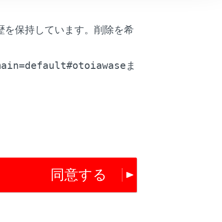
調方式、OFDM変調方式を採用しています。
動体識別装置の帯域を回避可能です。
歴を保持しています。削除を希
。
main=default#otoiawase
ま
同意する
は役に立ちましたか？