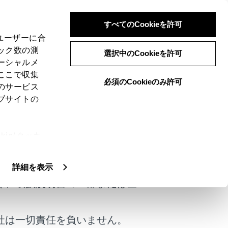
すべてのCookieを許可
、ユーザーに合
ック数の測
選択中のCookieを許可
ーシャルメ
ここで収集
必須のCookieのみ許可
のサービス
ブサイトの
きたいことがあります。
ie(クッキ
けではありません。
、設定の変
器のほか、工場の製造ライン等で使用されて
扱いについ
詳細を表示
力無線局（免許を要しない無線局）並びにア
種の無線局を以下「他の無線局」と略しま
く、取扱説明書の一部または全
ないことを確認してください。万一、この機
は、速やかに使用場所を変更して電波干渉を
社は一切責任を負いません。