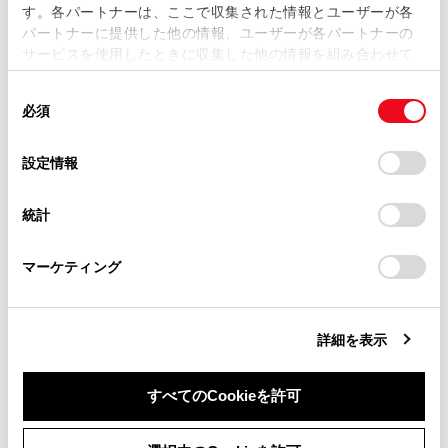
す。各パートナーは、ここで収集された情報とユーザーが各
当サイトの利用、または利用できなかったことにより万一
パートナーに提供した他の情報、ユーザーが各パートナーの
損害が生じても、弊社は一切責任を負いません。
サービスを使用したときに収集した他の情報を組み合わせて
掲載内容は予告なく変更、またはサービスを中止すること
使用することがあります。当ウェブサイトの使用を続行する
があります。
同
とCookie(クッキー)に同意したこととなります。
必須
意
当サイト（取扱説明書）では、利便性向上のためにお客様
の
「すべてのCookieを許可」をクリックすることで、お客様の
の閲覧履歴、検索履歴を保持しています。削除を希望され
合わせて見られているページ
選
デバイスにすべてのCookie(クッキー)が保存されることに同
設定情報
る方は、当社のお客様相談窓口（0800-700-7700）までご
択
意したことになります。Cookie(クッキー)のオプトアウト、
連絡ください。
設定の変更、同意を撤回したりするにあたっては、当社の
警告メッセージが表示されたときは
統計
「
Cookie（クッキー）情報の取り扱いについて
お車に関するお問い合わせ・ご相談は
」をご覧くだ
補機バッテリーがあがったときは
さい。
https://toyota.jp/faq/?
マーケティング
site_domain=default#otoiawase
までお願いします。
警告灯がついたときは
詳細を表示
このページは役に立ちましたか？
すべてのCookieを許可
同意しない
同意する
はい
いいえ