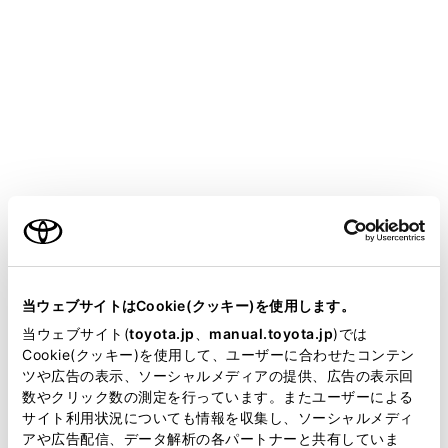
CROWN SEDAN FCEV 2025.05～
取扱説明書
万一の場合には
まず初めに
発炎筒
ご利用の条件
高速道路や踏切などでの故障・事故時に非常信号用とし
て使用します。
当サイトには、全ての取扱説明書及び補足資料、正誤表等
（トンネル内や可燃物の近くでは使用しないでくださ
が掲載されているわけではありません。
当ウェブサイトはCookie(クッキー)を使用します。
い）
掲載している取扱説明書はお客様の年式に合致しない場合
当ウェブサイト(
toyota.jp
、
manual.toyota.jp
)では
発炎時間は約5分です。非常点滅灯と併用してくださ
があります。
Cookie(クッキー)を使用して、ユーザーに合わせたコンテン
い。
ツや広告の表示、ソーシャルメディアの提供、広告の表示回
取扱説明書は、弊社が著作権その他の知的財産権を保有し
数やクリック数の測定を行っています。またユーザーによる
ます。弊社の許可なく、取扱説明書の一部または全部を、
サイト利用状況についても情報を収集し、ソーシャルメディ
複製、複写、改変もしくは配信等することはできません。
アや広告配信、データ解析の各パートナーと共有していま
発炎筒を使うには