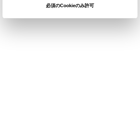
必須のCookieのみ許可
合わせて見られているページ
Apple CarPlay/Android Autoが故障したとお考えになる前に
未登録のスマートフォンでApple CarPlayを使用する
登録済みスマートフォンでApple CarPlay を使用する
このページは役に立ちましたか？
はい
いいえ