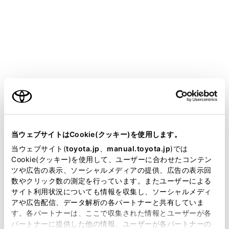
す。（→
ドライバーの切りかえや登録をする
）
知識
他のドライバーにメイン機器として設定さ
®
れているBluetooth
機器をメイン機器にする
ご利用の条件
ことはできません。
当サイトには、全ての取扱説明書及び補足資料、正誤表等
メインメニューの[
]にタッチします。
が掲載されているわけではありません。
当ウェブサイトはCookie(クッキー)を使用します。
[ドライバー設定]にタッチします。
掲載している取扱説明書はお客様の年式に合致しない場合
当ウェブサイト(
toyota.jp
、
manual.toyota.jp
)では
があります。
Cookie(クッキー)を使用して、ユーザーに合わせたコンテン
メインエリアの[機器登録]または[機器変更]にタッチ
ツや広告の表示、ソーシャルメディアの提供、広告の表示回
します。
取扱説明書は、弊社が著作権その他の知的財産権を保有し
数やクリック数の測定を行っています。またユーザーによる
ます。弊社の許可なく、取扱説明書の一部または全部を、
サイト利用状況についても情報を収集し、ソーシャルメディ
複製、複写、改変もしくは配信等することはできません。
アや広告配信、データ解析の各パートナーと共有していま
す。各パートナーは、ここで収集された情報とユーザーが各
当サイトの利用、または利用できなかったことにより万一
パートナーに提供した他の情報、ユーザーが各パートナーの
損害が生じても、弊社は一切責任を負いません。