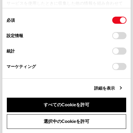
サービスを使用したときに収集した他の情報を組み合わせて
掲載内容は予告なく変更、またはサービスを中止すること
使用することがあります。当ウェブサイトの使用を続行する
があります。
同
とCookie(クッキー)に同意したこととなります。
必須
意
当サイト（取扱説明書）では、利便性向上のためにお客様
の
「すべてのCookieを許可」をクリックすることで、お客様の
の閲覧履歴、検索履歴を保持しています。削除を希望され
選
デバイスにすべてのCookie(クッキー)が保存されることに同
設定情報
る方は、当社のお客様相談窓口（0800-700-7700）までご
択
意したことになります。Cookie(クッキー)のオプトアウト、
連絡ください。
®
メイン機器に設定可能なBluetooth
機器が接続さ
設定の変更、同意を撤回したりするにあたっては、当社の
統計
「
Cookie（クッキー）情報の取り扱いについて
お車に関するお問い合わせ・ご相談は
」をご覧くだ
れていない場合は、機器検索画面が表示されま
さい。
https://toyota.jp/faq/?
®
す。Bluetooth
機器を検索し、マルチメディアシ
マーケティング
site_domain=default#otoiawase
までお願いします。
ステムに新規登録してください。新規登録したと
きに、メイン機器に設定できます。
詳細を表示
®
メイン機器にするBluetooth
機器を選択します。
®
現在接続しているBluetooth
機器を切断し、メイ
ン機器とサブ機器に接続します。
すべてのCookieを許可
同意しない
同意する
選択中のCookieを許可